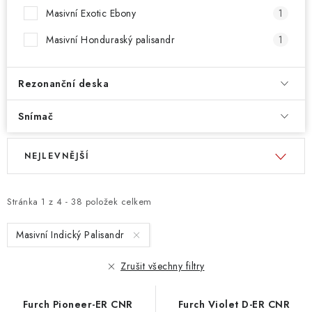
Masivní Exotic Ebony
1
Masivní Honduraský palisandr
1
Rezonanční deska
Snímač
V
Ř
NEJLEVNĚJŠÍ
ý
a
p
z
i
e
Stránka
1
z
4
-
38
položek celkem
s
n
Masivní Indický Palisandr
p
í
r
p
Zrušit všechny filtry
o
r
d
o
Furch Pioneer-ER CNR
Furch Violet D-ER CNR