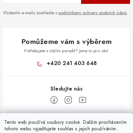
ý
p
Vložením e-mailu souhlasíte s
podmínkami ochrany osobních údajů
i
s
u
Pomůžeme vám s výběrem
Potřebujete s něčím poradit? Jsme tu pro vás!
+420 241 403 648
Z
Tento web používá soubory cookie. Dalším procházením
á
tohoto webu vyjadřujete souhlas s jejich používáním..
Informace pro vás