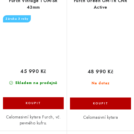
Furch Vintage 1 OM-SR
Furch Green OM-TR CNR
43mm
Active
Záruka 3 roky
45 990 Kč
48 990 Kč
Skladem na prodejně
Na dotaz
Celomasivní kytara Furch, vč.
Celomasivní kytara
pevného kufru.