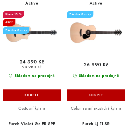
u
d
Active
Active
k
u
15 %
Záruka 3 roky
t
k
AKCE
ů
t
Záruka 3 roky
ů
24 390 Kč
26 990 Kč
28 980 Kč
Skladem na prodejně
Skladem na prodejně
Cestovní kytara
Celomasivní akustická kytara
Furch Violet Gc-ER SPE
Furch LJ 11-SR