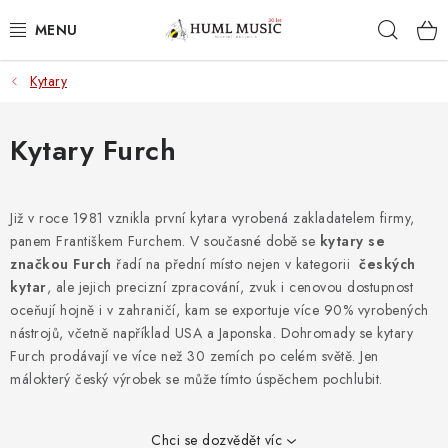
Přejít
Hleda
na
obsah
Kytary
KYTARY
UKULELE
Kytary Furch
DECHY
Již v roce 1981 vznikla první kytara vyrobená zakladatelem firmy,
panem Františkem Furchem. V současné době se
KLÁVESY
kytary se
značkou Furch
řadí na přední místo nejen v kategorii
českých
kytar
, ale jejich precizní zpracování, zvuk i cenovou dostupnost
BICÍ
oceňují hojně i v zahraničí, kam se exportuje více 90% vyrobených
nástrojů, včetně například USA a Japonska. Dohromady se kytary
ZVUK
Furch prodávají ve více než 30 zemích po celém světě. Jen
málokterý český výrobek se může tímto úspěchem pochlubit.
KYTAROVÉ PŘÍSLUŠENSTVÍ
Chci se dozvědět víc