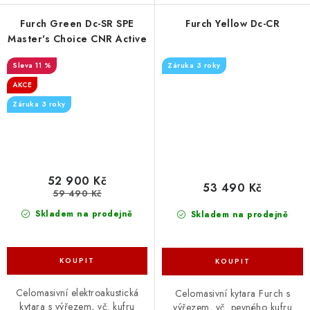
Furch Green Dc-SR SPE
Furch Yellow Dc-CR
Master's Choice CNR Active
11 %
Záruka 3 roky
AKCE
Záruka 3 roky
52 900 Kč
53 490 Kč
59 490 Kč
Skladem na prodejně
Skladem na prodejně
Celomasivní elektroakustická
Celomasivní kytara Furch s
kytara s výřezem, vč. kufru
výřezem, vč. pevného kufru