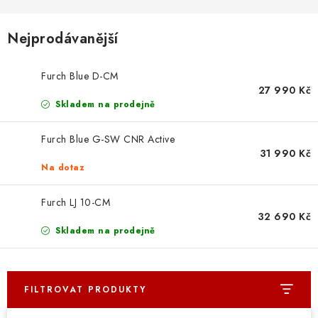
OSTATNÍ STRUNNÉ NÁSTROJE
Nejprodávanější
AKCE A SLEVY
KONTAKTY
Furch Blue D-CM
27 990 Kč
Skladem na prodejně
O E-SHOPU
Furch Blue G-SW CNR Active
OBCHODNÍ PODMÍNKY
31 990 Kč
Na dotaz
ODSTOUPENÍ OD SMLOUVY
Furch LJ 10-CM
32 690 Kč
ZÁSADY ZPRACOVÁNÍ OSOBNÍCH ÚDAJŮ
Skladem na prodejně
KONTAKTY
O E-SHOPU
BLOG
OBCHODNÍ PODMÍNKY
ODSTOUPENÍ OD SMLOUVY
FILTROVAT PRODUKTY
ZÁSADY ZPRACOVÁNÍ OSOBNÍCH ÚDAJŮ