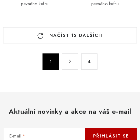
pevného kufru
pevného kufru
O
NAČÍST 12 DALŠÍCH
v
l
á
S
d
1
4
t
a
r
c
á
n
í
k
p
o
r
v
Aktuální novinky a akce na váš e-mail
v
á
k
n
y
í
v
E-mail
PŘIHLÁSIT SE