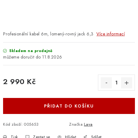
OSTATNÍ STRUNNÉ NÁSTROJE
AKCE A SLEVY
KONTAKTY
Profesionální kabel 6m, lomený-rovný jack 6,3
Více informací
O E-SHOPU
Skladem na prodejně
11.8.2026
OBCHODNÍ PODMÍNKY
2 990 Kč
ODSTOUPENÍ OD SMLOUVY
Měrná cena:
ZÁSADY ZPRACOVÁNÍ OSOBNÍCH ÚDAJŮ
PŘIDAT DO KOŠÍKU
KONTAKTY
O E-SHOPU
BLOG
OBCHODNÍ PODMÍNKY
ODSTOUPENÍ OD SMLOUVY
Kód zboží:
005653
Značka:
Lava
ZÁSADY ZPRACOVÁNÍ OSOBNÍCH ÚDAJŮ
Tisk
Zeptat se
Hlídat
Sdílet