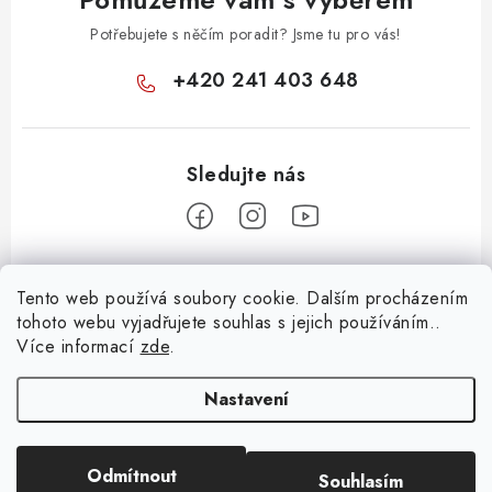
Potřebujete s něčím poradit? Jsme tu pro vás!
+420 241 403 648
Z
Tento web používá soubory cookie. Dalším procházením
á
tohoto webu vyjadřujete souhlas s jejich používáním..
Informace pro vás
p
Více informací
zde
.
a
KONTAKTY
t
Nastavení
O E-SHOPU
í
BLOG
Odmítnout
Souhlasím
Copyright 2026
Huml Music
. Všechna práva vyhrazena.