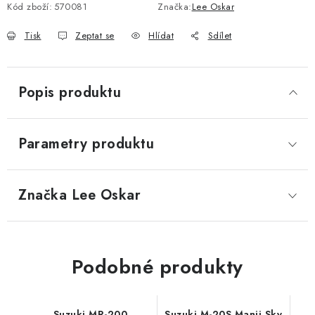
Kód zboží:
570081
Značka:
Lee Oskar
Tisk
Zeptat se
Hlídat
Sdílet
Popis produktu
Parametry produktu
Značka
 Lee Oskar
Podobné produkty
Suzuki MR-200
Suzuki M-20S Manji Sky