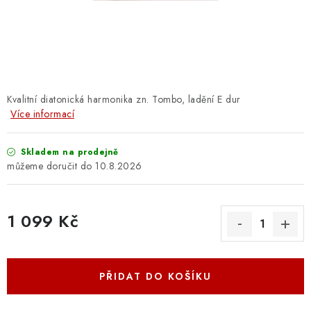
OSTATNÍ STRUNNÉ NÁSTROJE
AKCE A SLEVY
KONTAKTY
Kvalitní diatonická harmonika zn. Tombo, ladění E dur
O E-SHOPU
Více informací
OBCHODNÍ PODMÍNKY
Skladem na prodejně
10.8.2026
ODSTOUPENÍ OD SMLOUVY
1 099 Kč
ZÁSADY ZPRACOVÁNÍ OSOBNÍCH ÚDAJŮ
Měrná cena:
KONTAKTY
O E-SHOPU
BLOG
PŘIDAT DO KOŠÍKU
OBCHODNÍ PODMÍNKY
ODSTOUPENÍ OD SMLOUVY
ZÁSADY ZPRACOVÁNÍ OSOBNÍCH ÚDAJŮ