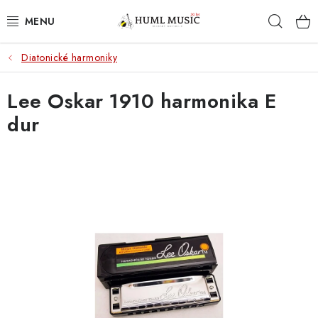
Přejít
Hleda
na
obsah
Diatonické harmoniky
KYTARY
Lee Oskar 1910 harmonika E
UKULELE
dur
DECHY
KLÁVESY
BICÍ
ZVUK
KYTAROVÉ PŘÍSLUŠENSTVÍ