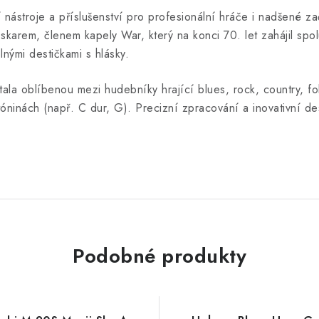
ástroje a příslušenství pro profesionální hráče i nadšené zač
skarem, členem kapely War, který na konci 70. let zahájil spo
lnými destičkami s hlásky.
la oblíbenou mezi hudebníky hrající blues, rock, country, fol
ninách (např. C dur, G). Precizní zpracování a inovativní de
Podobné produkty