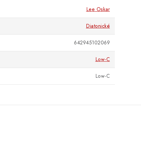
Lee Oskar
Diatonické
642945102069
Low-C
Low-C