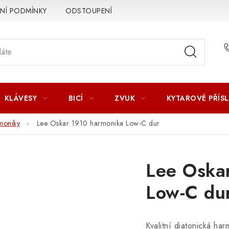
Í PODMÍNKY
ODSTOUPENÍ OD SMLOUVY
ZÁSADY ZPR
KLÁVESY
BICÍ
ZVUK
KYTAROVÉ PŘÍS
moniky
Lee Oskar 1910 harmonika Low-C dur
Lee Oska
Low-C du
Kvalitní diatonická ha