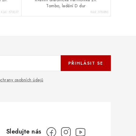
Tombo, ladění D dur
Kód:
570037
Kód:
570080
PŘIHLÁSIT SE
chrany osobních údajů