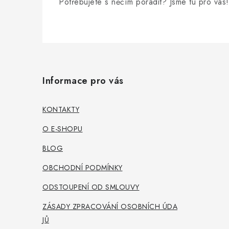
Potřebujete s něčím poradit? Jsme tu pro vás!
Z
á
Informace pro vás
p
a
KONTAKTY
t
O E-SHOPU
í
BLOG
OBCHODNÍ PODMÍNKY
ODSTOUPENÍ OD SMLOUVY
ZÁSADY ZPRACOVÁNÍ OSOBNÍCH ÚDA
JŮ