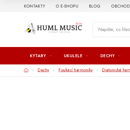
Přejít
KONTAKTY
O E-SHOPU
BLOG
OBCHODN
na
obsah
KYTARY
UKULELE
DECHY
Domů
Dechy
Foukací harmoniky
Diatonické har