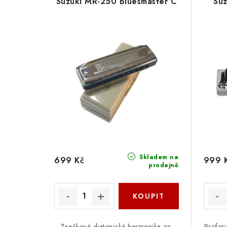
Suzuki MR-250 Bluesmaster C
Suz
Skladem na
699 Kč
999 
prodejně
Značková diatonická harmonika zn.
Profesi