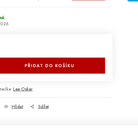
ně
2026
PŘIDAT DO KOŠÍKU
načka:
Lee Oskar
Hlídat
Sdílet