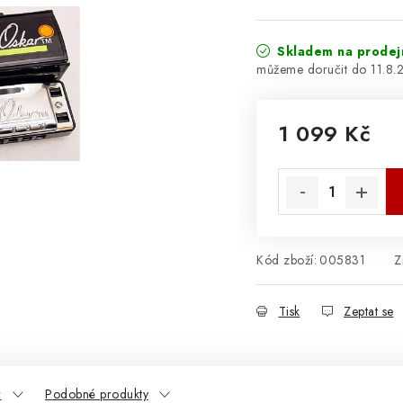
Skladem na prodej
11.8.
1 099 Kč
Měrná cena:
Kód zboží:
005831
Z
Tisk
Zeptat se
r
Podobné produkty