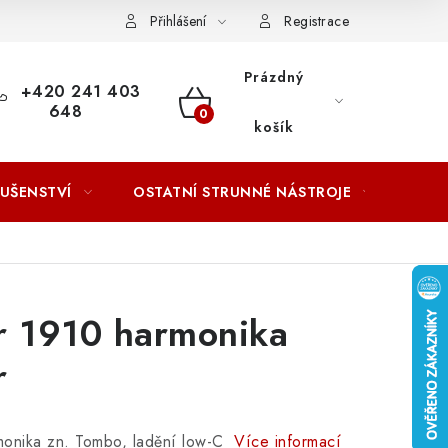
ACOVÁNÍ OSOBNÍCH ÚDAJŮ
Přihlášení
Registrace
Prázdný
+420 241 403
648
NÁKUPNÍ
košík
KOŠÍK
LUŠENSTVÍ
OSTATNÍ STRUNNÉ NÁSTROJE
AKCE
r 1910 harmonika
r
rmonika zn. Tombo, ladění low-C
Více informací