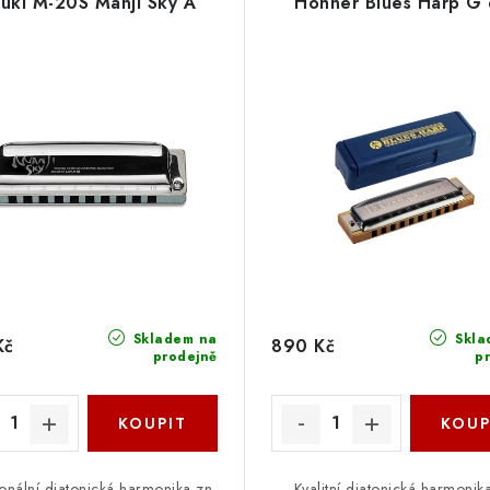
uki M-20S Manji Sky A
Hohner Blues Harp G 
Skladem na
Skla
Kč
890 Kč
prodejně
p
onální diatonická harmonika zn.
Kvalitní diatonická harmonik