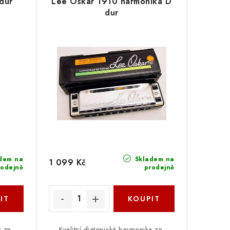
dur
Lee Oskar 1910 harmonika D
dur
dem na
Skladem na
1 099 Kč
rodejně
prodejně
a zn.
Kvalitní diatonická harmonika zn.