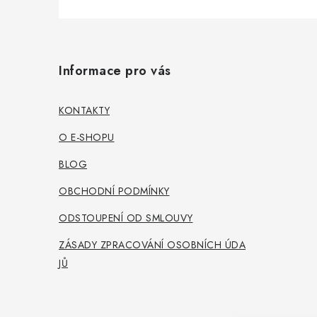
Z
á
Informace pro vás
p
a
KONTAKTY
t
O E-SHOPU
í
BLOG
OBCHODNÍ PODMÍNKY
ODSTOUPENÍ OD SMLOUVY
ZÁSADY ZPRACOVÁNÍ OSOBNÍCH ÚDA
JŮ