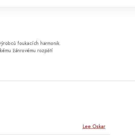
 výrobců foukacích harmonik.
okému žánrovému rozpětí
Lee Oskar