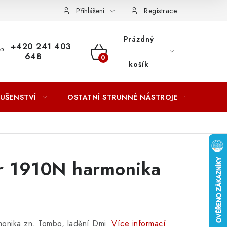
ACOVÁNÍ OSOBNÍCH ÚDAJŮ
Přihlášení
Registrace
Prázdný
+420 241 403
648
NÁKUPNÍ
košík
KOŠÍK
LUŠENSTVÍ
OSTATNÍ STRUNNÉ NÁSTROJE
AKCE
r 1910N harmonika
armonika zn. Tombo, ladění Dmi
Více informací