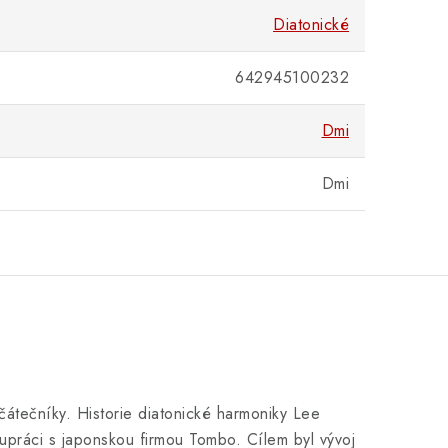
Diatonické
642945100232
Dmi
Dmi
átečníky. Historie diatonické harmoniky Lee
lupráci s japonskou firmou Tombo. Cílem byl vývoj