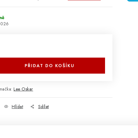
ně
2026
PŘIDAT DO KOŠÍKU
načka:
Lee Oskar
Hlídat
Sdílet