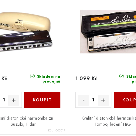
Skladem na
Skla
 Kč
1 099 Kč
prodejně
p
sní diatonická harmonika zn.
Kvalitní diatonická harmonik
Suzuki, F dur
Tombo, ladění HiG
Kód:
005517