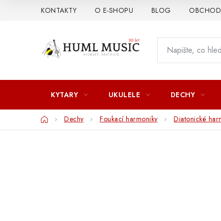
Přejít
KONTAKTY
O E-SHOPU
BLOG
OBCHODN
na
obsah
KYTARY
UKULELE
DECHY
Domů
Dechy
Foukací harmoniky
Diatonické har