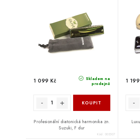
Skladem na
1 099 Kč
1 199
prodejně
Profesionální diatonická harmonika zn.
Luxu
Suzuki, F dur
Kód:
005507