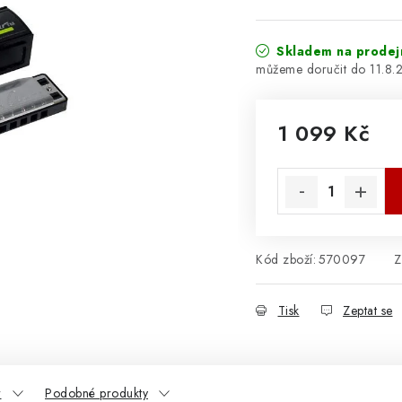
Skladem na prodej
11.8.
1 099 Kč
Měrná cena:
Kód zboží:
570097
Z
Tisk
Zeptat se
r
Podobné produkty