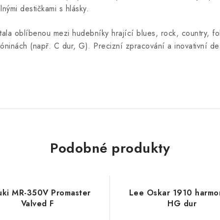
lnými destičkami s hlásky.
la oblíbenou mezi hudebníky hrající blues, rock, country, fol
ninách (např. C dur, G). Precizní zpracování a inovativní de
Podobné produkty
uki MR-350V Promaster
Lee Oskar 1910 harmo
Valved F
HG dur