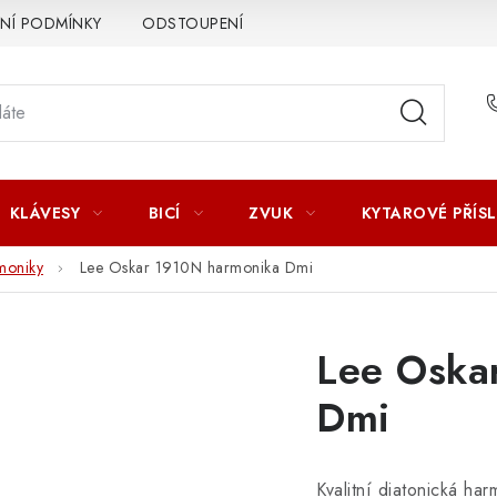
Í PODMÍNKY
ODSTOUPENÍ OD SMLOUVY
ZÁSADY ZPR
KLÁVESY
BICÍ
ZVUK
KYTAROVÉ PŘÍS
moniky
Lee Oskar 1910N harmonika Dmi
Lee Oska
Dmi
Kvalitní diatonická h