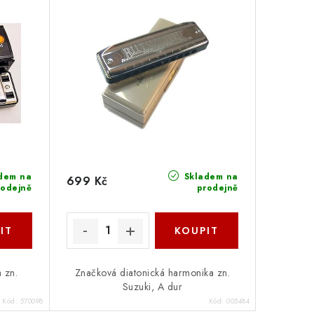
dem na
Skladem na
699 Kč
rodejně
prodejně
a zn.
Značková diatonická harmonika zn.
Suzuki, A dur
Kód:
570098
Kód:
005484