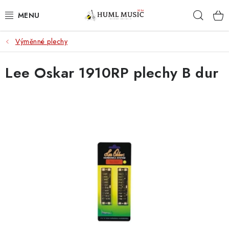
Přejít
Hleda
na
obsah
Výměnné plechy
KYTARY
Lee Oskar 1910RP plechy B dur
UKULELE
DECHY
KLÁVESY
BICÍ
ZVUK
KYTAROVÉ PŘÍSLUŠENSTVÍ