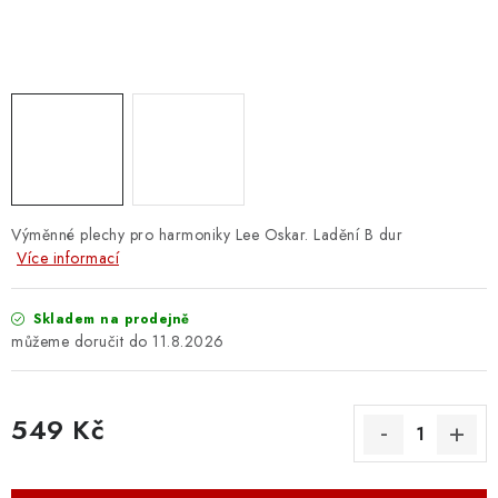
OSTATNÍ STRUNNÉ NÁSTROJE
AKCE A SLEVY
KONTAKTY
O E-SHOPU
OBCHODNÍ PODMÍNKY
Výměnné plechy pro harmoniky Lee Oskar. Ladění B dur
Více informací
ODSTOUPENÍ OD SMLOUVY
Skladem na prodejně
11.8.2026
ZÁSADY ZPRACOVÁNÍ OSOBNÍCH ÚDAJŮ
KONTAKTY
O E-SHOPU
BLOG
549 Kč
OBCHODNÍ PODMÍNKY
ODSTOUPENÍ OD SMLOUVY
Měrná cena:
ZÁSADY ZPRACOVÁNÍ OSOBNÍCH ÚDAJŮ