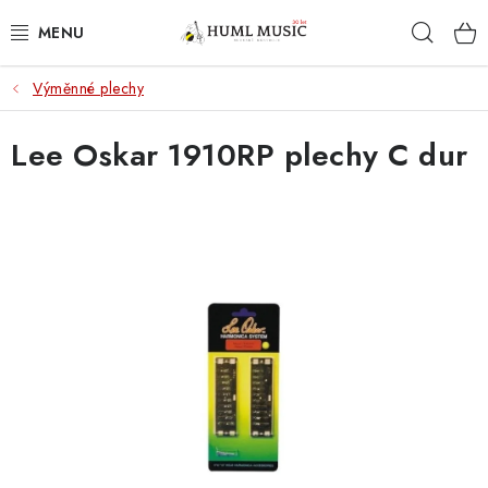
Přejít
Hleda
na
obsah
Výměnné plechy
KYTARY
Lee Oskar 1910RP plechy C dur
UKULELE
DECHY
KLÁVESY
BICÍ
ZVUK
KYTAROVÉ PŘÍSLUŠENSTVÍ