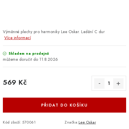
OSTATNÍ STRUNNÉ NÁSTROJE
AKCE A SLEVY
KONTAKTY
Výměnné plechy pro harmoniky Lee Oskar. Ladění C dur
Více informací
O E-SHOPU
Skladem na prodejně
11.8.2026
OBCHODNÍ PODMÍNKY
ODSTOUPENÍ OD SMLOUVY
569 Kč
Měrná cena:
ZÁSADY ZPRACOVÁNÍ OSOBNÍCH ÚDAJŮ
PŘIDAT DO KOŠÍKU
KONTAKTY
O E-SHOPU
BLOG
OBCHODNÍ PODMÍNKY
ODSTOUPENÍ OD SMLOUVY
Kód zboží:
570061
Značka:
Lee Oskar
ZÁSADY ZPRACOVÁNÍ OSOBNÍCH ÚDAJŮ