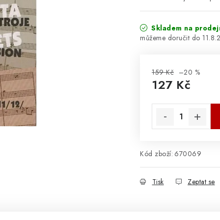
Skladem na prodej
11.8.
159 Kč
–20 %
127 Kč
Měrná cena:
Kód zboží:
670069
Tisk
Zeptat se