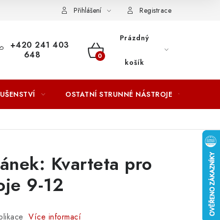
ACOVÁNÍ OSOBNÍCH ÚDAJŮ
Přihlášení
Registrace
Prázdný
+420 241 403
648
NÁKUPNÍ
košík
KOŠÍK
LUŠENSTVÍ
OSTATNÍ STRUNNÉ NÁSTROJE
AKCE
ánek: Kvarteta pro
oje 9-12
blikace
Více informací