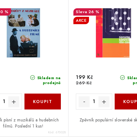
10 %
26 %
AKCE
199 Kč
Skladem na
Skla
269 Kč
prodejně
p
k písní z muzikálů a hudebních
Zpěvník populární slovenské s
filmů. Poslední 1 kus!
Kód:
670028