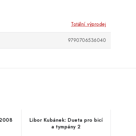
Totální výprodej
9790706536040
-2008
Libor Kubánek: Dueta pro bicí
a tympány 2