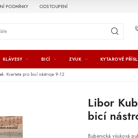
Í PODMÍNKY
ODSTOUPENÍ OD SMLOUVY
ZÁSADY ZPR
KLÁVESY
BICÍ
ZVUK
KYTAROVÉ PŘÍS
k: Kvarteta pro bicí nástroje 9-12
Libor Kub
bicí nástr
Bubenická výuková pu