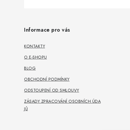
Z
á
Informace pro vás
p
a
KONTAKTY
t
O E-SHOPU
í
BLOG
OBCHODNÍ PODMÍNKY
ODSTOUPENÍ OD SMLOUVY
ZÁSADY ZPRACOVÁNÍ OSOBNÍCH ÚDA
JŮ