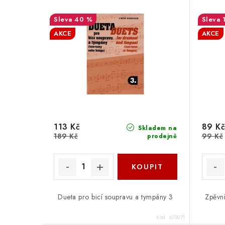
40 %
AKCE
AKCE
113 Kč
89 Kč
Skladem na
189 Kč
99 Kč
prodejně
Dueta pro bicí soupravu a tympány 3
Zpěvní
Kód:
670071