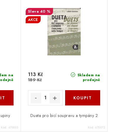
40 %
AKCE
113 Kč
dem na
Skladem na
189 Kč
rodejně
prodejně
kupiny
Dueta pro bicí soupravu a tympány 2
Kód:
670003
Kód:
670072