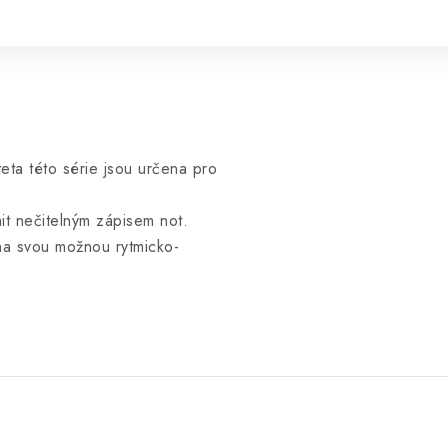
rteta této série jsou určena pro
it nečitelným zápisem not.
 na svou možnou rytmicko-