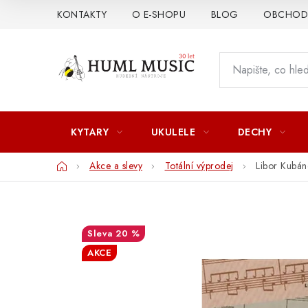
Přejít
KONTAKTY
O E-SHOPU
BLOG
OBCHODN
na
obsah
KYTARY
UKULELE
DECHY
Domů
Akce a slevy
Totální výprodej
Libor Kubáne
20 %
AKCE