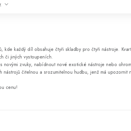
y
ulů, kde každý díl obsahuje čtyři skladby pro čtyři nástroje. Kva
h či jiných vystoupeních.
 s novými zvuky, nabídnout nové exotické nástroje nebo ohrom
ch nástrojů čitelnou a srozumitelnou hudbu, jenž má upozornit
ou cenu!