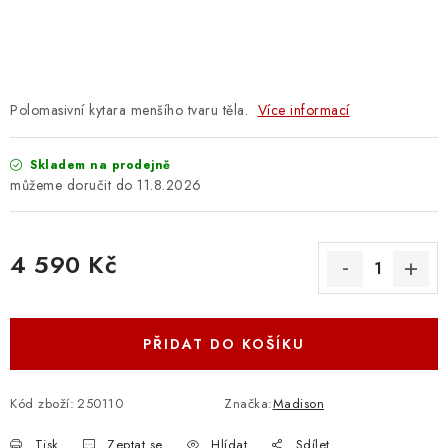
OSTATNÍ STRUNNÉ NÁSTROJE
AKCE A SLEVY
KONTAKTY
Polomasivní kytara menšího tvaru těla.
Více informací
O E-SHOPU
Skladem na prodejně
11.8.2026
OBCHODNÍ PODMÍNKY
4 590 Kč
ODSTOUPENÍ OD SMLOUVY
Měrná cena:
ZÁSADY ZPRACOVÁNÍ OSOBNÍCH ÚDAJŮ
PŘIDAT DO KOŠÍKU
KONTAKTY
O E-SHOPU
BLOG
OBCHODNÍ PODMÍNKY
ODSTOUPENÍ OD SMLOUVY
Kód zboží:
250110
Značka:
Madison
ZÁSADY ZPRACOVÁNÍ OSOBNÍCH ÚDAJŮ
Tisk
Zeptat se
Hlídat
Sdílet