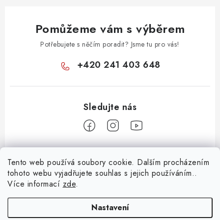
Pomůžeme vám s výběrem
Potřebujete s něčím poradit? Jsme tu pro vás!
+420 241 403 648
Z
Tento web používá soubory cookie. Dalším procházením
á
tohoto webu vyjadřujete souhlas s jejich používáním..
Informace pro vás
p
Více informací
zde
.
a
KONTAKTY
t
Nastavení
O E-SHOPU