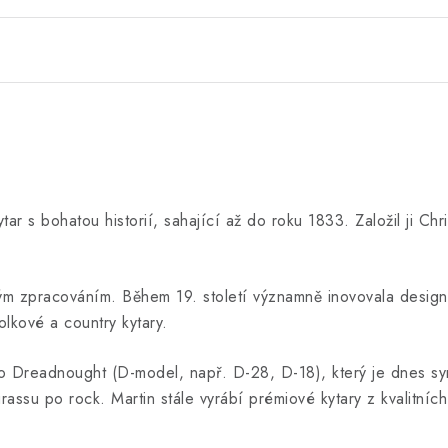
ar s bohatou historií, sahající až do roku 1833. Založil ji Chri
lným zpracováním. Během 19. století významně inovovala desig
lkové a country kytary.
ako Dreadnought (D-model, např. D-28, D-18), který je dnes sy
grassu po rock. Martin stále vyrábí prémiové kytary z kvalitníc