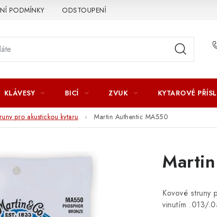
Í PODMÍNKY
ODSTOUPENÍ OD SMLOUVY
ZÁSADY ZPR
KLÁVESY
BICÍ
ZVUK
KYTAROVÉ PŘÍS
runy pro akustickou kytaru
Martin Authentic MA550
Marti
Kovové struny 
vinutím .013/.