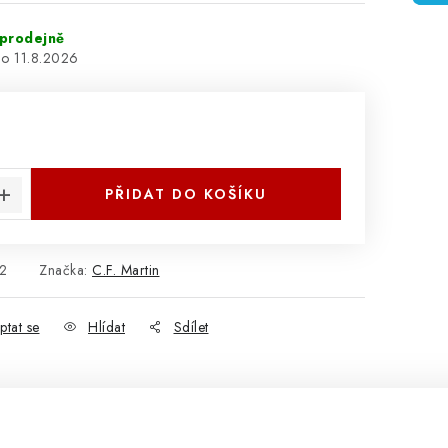
prodejně
11.8.2026
:
PŘIDAT DO KOŠÍKU
2
Značka:
C.F. Martin
ptat se
Hlídat
Sdílet