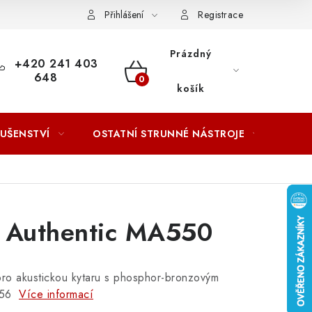
ACOVÁNÍ OSOBNÍCH ÚDAJŮ
Přihlášení
Registrace
Prázdný
+420 241 403
648
NÁKUPNÍ
košík
KOŠÍK
LUŠENSTVÍ
OSTATNÍ STRUNNÉ NÁSTROJE
AKCE
n Authentic MA550
pro akustickou kytaru s phosphor-bronzovým
056
Více informací