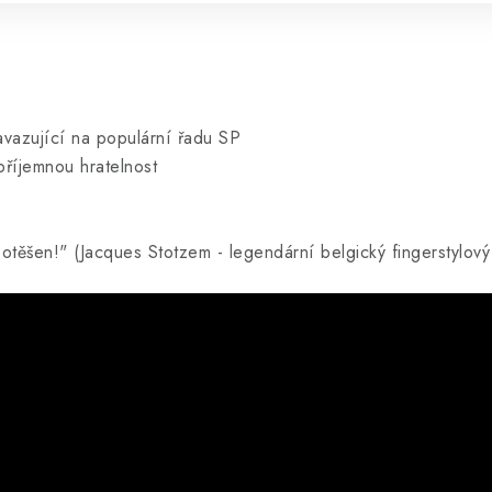
avazující na populární řadu SP
 příjemnou hratelnost
těšen!" (Jacques Stotzem - legendární belgický fingerstylový 