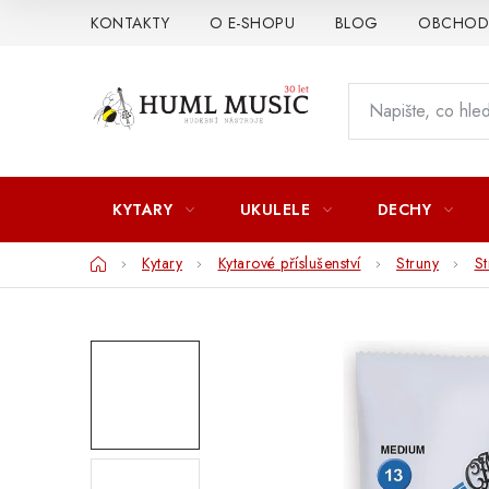
Přejít
KONTAKTY
O E-SHOPU
BLOG
OBCHODN
na
obsah
KYTARY
UKULELE
DECHY
Domů
Kytary
Kytarové příslušenství
Struny
St