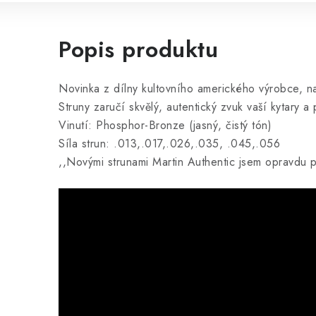
Popis produktu
Novinka z dílny kultovního amerického výrobce, n
Struny zaručí skvělý, autentický zvuk vaší kytary a
Vinutí: Phosphor-Bronze (jasný, čistý tón)
Síla strun: .013,.017,.026,.035, .045,.056
,,Novými strunami Martin Authentic jsem opravdu po