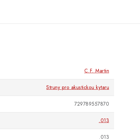
C.F. Martin
Struny pro akustickou kytaru
729789557870
.013
.013