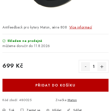
OSTATNÍ STRUNNÉ NÁSTROJE
AKCE A SLEVY
KONTAKTY
Antifeedback pro kytary Maton, série 808
Více informací
O E-SHOPU
Skladem na prodejně
11.8.2026
OBCHODNÍ PODMÍNKY
699 Kč
ODSTOUPENÍ OD SMLOUVY
Měrná cena:
ZÁSADY ZPRACOVÁNÍ OSOBNÍCH ÚDAJŮ
PŘIDAT DO KOŠÍKU
KONTAKTY
O E-SHOPU
BLOG
OBCHODNÍ PODMÍNKY
ODSTOUPENÍ OD SMLOUVY
Kód zboží:
480025
Značka:
Maton
ZÁSADY ZPRACOVÁNÍ OSOBNÍCH ÚDAJŮ
Tisk
Zeptat se
Hlídat
Sdílet