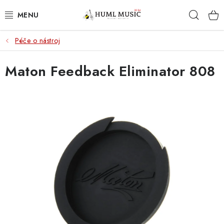
Přejít
Hleda
na
obsah
Péče o nástroj
KYTARY
Maton Feedback Eliminator 808
UKULELE
DECHY
KLÁVESY
BICÍ
ZVUK
KYTAROVÉ PŘÍSLUŠENSTVÍ