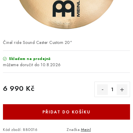
OSTATNÍ STRUNNÉ NÁSTROJE
AKCE A SLEVY
KONTAKTY
Činel ride Sound Caster Custom 20"
O E-SHOPU
Skladem na prodejně
OBCHODNÍ PODMÍNKY
10.8.2026
ODSTOUPENÍ OD SMLOUVY
6 990 Kč
ZÁSADY ZPRACOVÁNÍ OSOBNÍCH ÚDAJŮ
Měrná cena:
KONTAKTY
O E-SHOPU
BLOG
PŘIDAT DO KOŠÍKU
OBCHODNÍ PODMÍNKY
ODSTOUPENÍ OD SMLOUVY
ZÁSADY ZPRACOVÁNÍ OSOBNÍCH ÚDAJŮ
Kód zboží:
880016
Značka:
Meinl