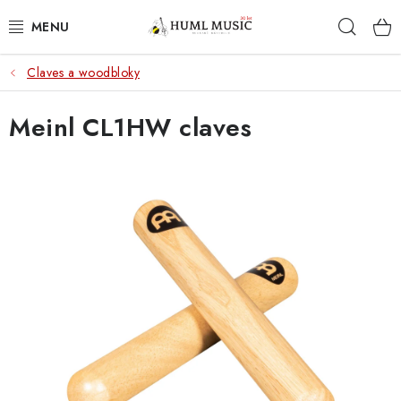
Přejít
Hleda
na
obsah
Claves a woodbloky
KYTARY
Meinl CL1HW claves
UKULELE
DECHY
KLÁVESY
BICÍ
ZVUK
KYTAROVÉ PŘÍSLUŠENSTVÍ