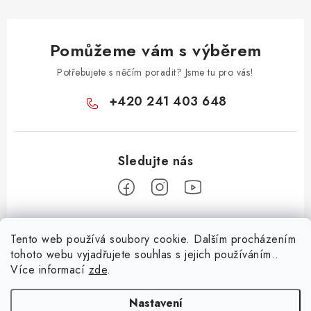
Pomůžeme vám s výběrem
Potřebujete s něčím poradit? Jsme tu pro vás!
+420 241 403 648
Z
Tento web používá soubory cookie. Dalším procházením
á
tohoto webu vyjadřujete souhlas s jejich používáním..
Informace pro vás
p
Více informací
zde
.
a
KONTAKTY
t
Nastavení