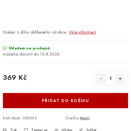
OSTATNÍ STRUNNÉ NÁSTROJE
AKCE A SLEVY
KONTAKTY
Shaker z dílny oblíbeného výrobce
Více informací
O E-SHOPU
Skladem na prodejně
10.8.2026
OBCHODNÍ PODMÍNKY
369 Kč
ODSTOUPENÍ OD SMLOUVY
Měrná cena:
ZÁSADY ZPRACOVÁNÍ OSOBNÍCH ÚDAJŮ
PŘIDAT DO KOŠÍKU
KONTAKTY
O E-SHOPU
BLOG
OBCHODNÍ PODMÍNKY
ODSTOUPENÍ OD SMLOUVY
Kód zboží:
050062
Značka:
Meinl
ZÁSADY ZPRACOVÁNÍ OSOBNÍCH ÚDAJŮ
Tisk
Zeptat se
Hlídat
Sdílet