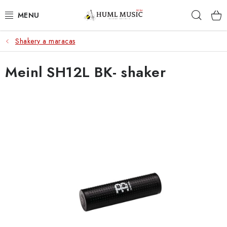
Přejít
Hleda
na
obsah
Shakery a maracas
KYTARY
Meinl SH12L BK- shaker
UKULELE
DECHY
KLÁVESY
BICÍ
ZVUK
KYTAROVÉ PŘÍSLUŠENSTVÍ