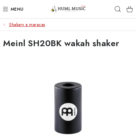
Přejít
Hleda
na
obsah
Shakery a maracas
KYTARY
Meinl SH20BK wakah shaker
UKULELE
DECHY
KLÁVESY
BICÍ
ZVUK
KYTAROVÉ PŘÍSLUŠENSTVÍ