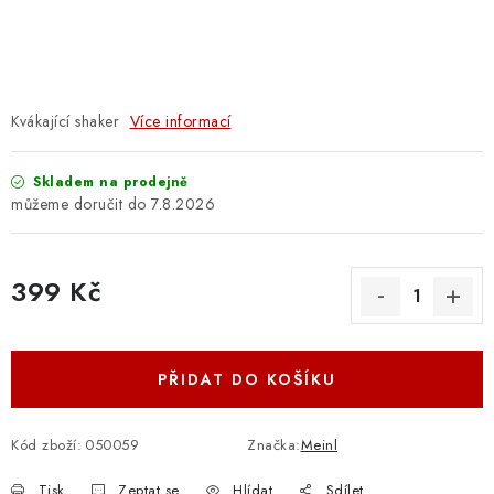
OSTATNÍ STRUNNÉ NÁSTROJE
AKCE A SLEVY
KONTAKTY
Kvákající shaker
Více informací
O E-SHOPU
Skladem na prodejně
7.8.2026
OBCHODNÍ PODMÍNKY
399 Kč
ODSTOUPENÍ OD SMLOUVY
Měrná cena:
ZÁSADY ZPRACOVÁNÍ OSOBNÍCH ÚDAJŮ
PŘIDAT DO KOŠÍKU
KONTAKTY
O E-SHOPU
BLOG
OBCHODNÍ PODMÍNKY
ODSTOUPENÍ OD SMLOUVY
Kód zboží:
050059
Značka:
Meinl
ZÁSADY ZPRACOVÁNÍ OSOBNÍCH ÚDAJŮ
Tisk
Zeptat se
Hlídat
Sdílet