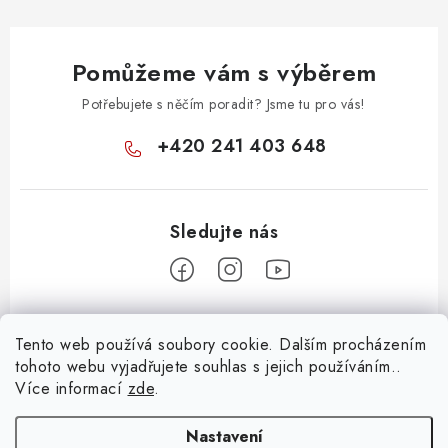
Pomůžeme vám s výběrem
Potřebujete s něčím poradit? Jsme tu pro vás!
+420 241 403 648
Z
Tento web používá soubory cookie. Dalším procházením
á
tohoto webu vyjadřujete souhlas s jejich používáním..
Informace pro vás
p
Více informací
zde
.
a
KONTAKTY
t
Nastavení