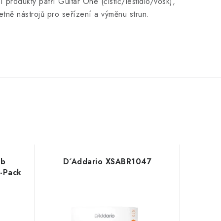
 produkty patří Guitar One (čistič/leštidlo/vosk),
etně nástrojů pro seřízení a výměnu strun.
eb
D´Addario XSABR1047
3-Pack