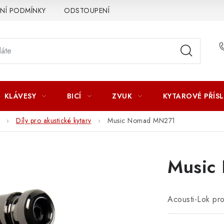
Í PODMÍNKY
ODSTOUPENÍ OD SMLOUVY
ZÁSADY ZPR
KLÁVESY
BICÍ
ZVUK
KYTAROVÉ PŘÍS
Díly pro akustické kytary
Music Nomad MN271
Music
Acousti-Lok pr