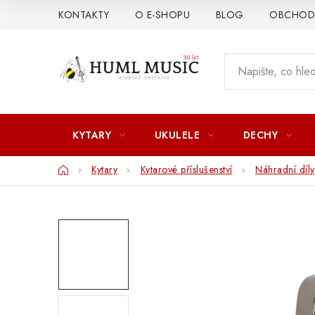
Přejít
KONTAKTY
O E-SHOPU
BLOG
OBCHODN
na
obsah
KYTARY
UKULELE
DECHY
Domů
Kytary
Kytarové příslušenství
Náhradní díly