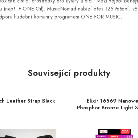
ické čisticí prostředky pro kytary a bicí. Mezi nejoblíbenější
níku (např. F-ONE Oil). MusicNomad nabízí přes 125 řešení, vč
a podporu hudební komunity programem ONE FOR MUSIC.
Související produkty
ch Leather Strap Black
Elixir 16569 Nanow
Phosphor Bronze Light 