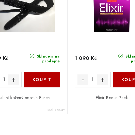
Skladem na
Skla
9 Kč
1 090 Kč
prodejně
p
alitní kožený popruh Furch
Elixir Bonus Pack
Kód:
460049