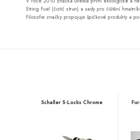
V roce 2010 značka uvedla první ekologické a netox
String Fuel (čistič strun) a sady pro čištění hmat
Filosofie značky propojuje špičkové produkty 
Schaller S-Locks Chrome
Fur