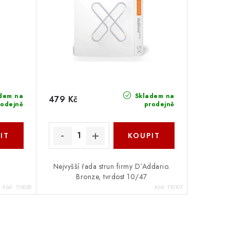
dem na
Skladem na
479 Kč
rodejně
prodejně
Nejvyšší řada strun firmy D´Addario.
Bronze, tvrdost 10/47
Kód:
110050
Kód:
110107