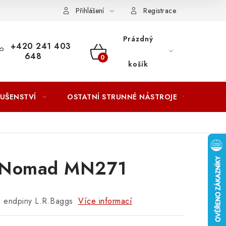
ACOVÁNÍ OSOBNÍCH ÚDAJŮ
Přihlášení
Registrace
Prázdný
+420 241 403
648
NÁKUPNÍ
košík
KOŠÍK
LUŠENSTVÍ
OSTATNÍ STRUNNÉ NÁSTROJE
AKCE
 Nomad MN271
o endpiny L.R.Baggs
Více informací