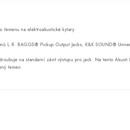
o řemenu na elektroakustické kytary.
ndpinů L.R. BAGGS® Pickup Output Jacks, K&K SOUND® Univer
 šroubuje na standarní závit výstupu pro jack. Na tento Akust
vený řemen.