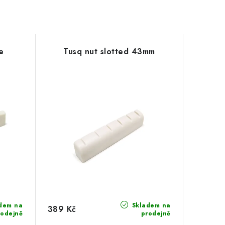
e
Tusq nut slotted 43mm
dem na
Skladem na
389 Kč
rodejně
prodejně