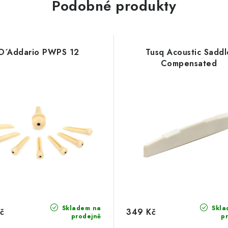
Podobné produkty
D´Addario PWPS 12
Tusq Acoustic Saddl
Compensated
Skladem na
Skla
č
349 Kč
prodejně
p