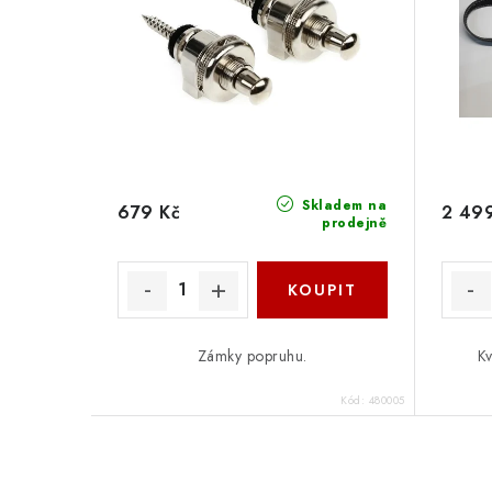
Skladem na
679 Kč
2 49
prodejně
Zámky popruhu.
Kv
Kód:
480005