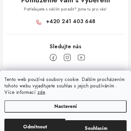
Potřebujete s něčím poradit? Jsme tu pro vás!
+420 241 403 648
Z
Tento web používá soubory cookie. Dalším procházením
á
tohoto webu vyjadřujete souhlas s jejich používáním..
Informace pro vás
p
Více informací
zde
.
a
KONTAKTY
t
Nastavení
O E-SHOPU
í
BLOG
Odmítnout
Souhlasím
Copyright 2026
Huml Music
. Všechna práva vyhrazena.