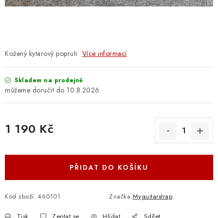
OSTATNÍ STRUNNÉ NÁSTROJE
AKCE A SLEVY
KONTAKTY
Kožený kytarový popruh
Více informací
O E-SHOPU
Skladem na prodejně
10.8.2026
OBCHODNÍ PODMÍNKY
1 190 Kč
ODSTOUPENÍ OD SMLOUVY
Měrná cena:
ZÁSADY ZPRACOVÁNÍ OSOBNÍCH ÚDAJŮ
PŘIDAT DO KOŠÍKU
KONTAKTY
O E-SHOPU
BLOG
OBCHODNÍ PODMÍNKY
ODSTOUPENÍ OD SMLOUVY
Kód zboží:
460101
Značka:
Myguitarstrap
ZÁSADY ZPRACOVÁNÍ OSOBNÍCH ÚDAJŮ
Tisk
Zeptat se
Hlídat
Sdílet