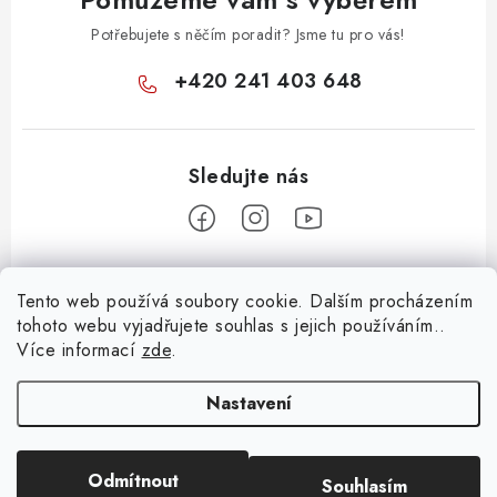
Potřebujete s něčím poradit? Jsme tu pro vás!
+420 241 403 648
Z
Tento web používá soubory cookie. Dalším procházením
á
tohoto webu vyjadřujete souhlas s jejich používáním..
Informace pro vás
p
Více informací
zde
.
a
KONTAKTY
t
Nastavení
O E-SHOPU
í
BLOG
Odmítnout
Souhlasím
Copyright 2026
Huml Music
. Všechna práva vyhrazena.