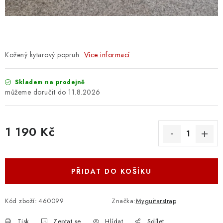
OSTATNÍ STRUNNÉ NÁSTROJE
AKCE A SLEVY
KONTAKTY
Kožený kytarový popruh
Více informací
O E-SHOPU
Skladem na prodejně
11.8.2026
OBCHODNÍ PODMÍNKY
1 190 Kč
ODSTOUPENÍ OD SMLOUVY
Měrná cena:
ZÁSADY ZPRACOVÁNÍ OSOBNÍCH ÚDAJŮ
PŘIDAT DO KOŠÍKU
KONTAKTY
O E-SHOPU
BLOG
OBCHODNÍ PODMÍNKY
ODSTOUPENÍ OD SMLOUVY
Kód zboží:
460099
Značka:
Myguitarstrap
ZÁSADY ZPRACOVÁNÍ OSOBNÍCH ÚDAJŮ
Tisk
Zeptat se
Hlídat
Sdílet