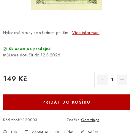
OSTATNÍ STRUNNÉ NÁSTROJE
AKCE A SLEVY
KONTAKTY
Nylonové struny se středním pnutím.
Více informací
O E-SHOPU
Skladem na prodejně
12.8.2026
OBCHODNÍ PODMÍNKY
149 Kč
ODSTOUPENÍ OD SMLOUVY
Měrná cena:
ZÁSADY ZPRACOVÁNÍ OSOBNÍCH ÚDAJŮ
PŘIDAT DO KOŠÍKU
KONTAKTY
O E-SHOPU
BLOG
OBCHODNÍ PODMÍNKY
ODSTOUPENÍ OD SMLOUVY
Kód zboží:
120003
Značka:
Gorstrings
ZÁSADY ZPRACOVÁNÍ OSOBNÍCH ÚDAJŮ
Tisk
Zeptat se
Hlídat
Sdílet