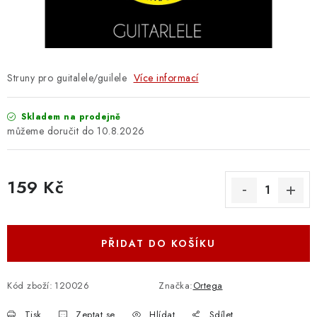
OSTATNÍ STRUNNÉ NÁSTROJE
AKCE A SLEVY
KONTAKTY
Struny pro guitalele/guilele
Více informací
O E-SHOPU
Skladem na prodejně
10.8.2026
OBCHODNÍ PODMÍNKY
159 Kč
ODSTOUPENÍ OD SMLOUVY
Měrná cena:
ZÁSADY ZPRACOVÁNÍ OSOBNÍCH ÚDAJŮ
PŘIDAT DO KOŠÍKU
KONTAKTY
O E-SHOPU
BLOG
OBCHODNÍ PODMÍNKY
ODSTOUPENÍ OD SMLOUVY
Kód zboží:
120026
Značka:
Ortega
ZÁSADY ZPRACOVÁNÍ OSOBNÍCH ÚDAJŮ
Tisk
Zeptat se
Hlídat
Sdílet