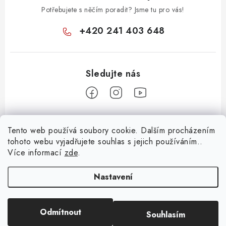
Potřebujete s něčím poradit? Jsme tu pro vás!
+420 241 403 648
Z
Tento web používá soubory cookie. Dalším procházením
á
tohoto webu vyjadřujete souhlas s jejich používáním..
Informace pro vás
p
Více informací
zde
.
a
KONTAKTY
t
Nastavení
O E-SHOPU
í
BLOG
Odmítnout
Souhlasím
Copyright 2026
Huml Music
. Všechna práva vyhrazena.
OBCHODNÍ PODMÍNKY