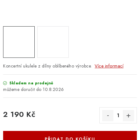
OSTATNÍ STRUNNÉ NÁSTROJE
AKCE A SLEVY
KONTAKTY
O E-SHOPU
OBCHODNÍ PODMÍNKY
Koncertní ukulele z dílny oblíbeného výrobce.
Více informací
ODSTOUPENÍ OD SMLOUVY
Skladem na prodejně
10.8.2026
ZÁSADY ZPRACOVÁNÍ OSOBNÍCH ÚDAJŮ
2 190 Kč
KONTAKTY
O E-SHOPU
BLOG
Měrná cena:
OBCHODNÍ PODMÍNKY
ODSTOUPENÍ OD SMLOUVY
ZÁSADY ZPRACOVÁNÍ OSOBNÍCH ÚDAJŮ
PŘIDAT DO KOŠÍKU