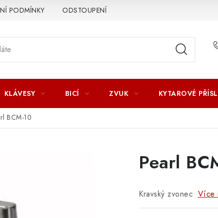
Í PODMÍNKY
ODSTOUPENÍ OD SMLOUVY
ZÁSADY ZPR
KLÁVESY
BICÍ
ZVUK
KYTAROVÉ PŘÍS
rl BCM-10
Pearl BC
Kravský zvonec
Více 