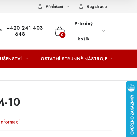
ACOVÁNÍ OSOBNÍCH ÚDAJŮ
Přihlášení
Registrace
Prázdný
+420 241 403
648
NÁKUPNÍ
košík
KOŠÍK
LUŠENSTVÍ
OSTATNÍ STRUNNÉ NÁSTROJE
AKCE
M-10
informací