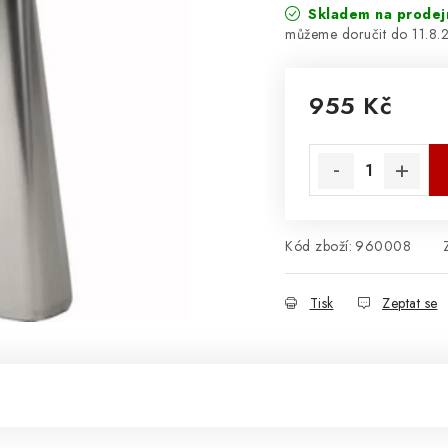
Skladem na prodej
11.8.
955 Kč
Měrná cena:
Kód zboží:
960008
Tisk
Zeptat se