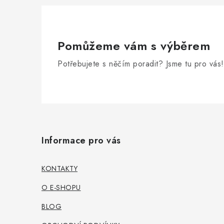
Pomůžeme vám s výběrem
Potřebujete s něčím poradit? Jsme tu pro vás!
Z
á
Informace pro vás
p
a
KONTAKTY
t
O E-SHOPU
í
BLOG