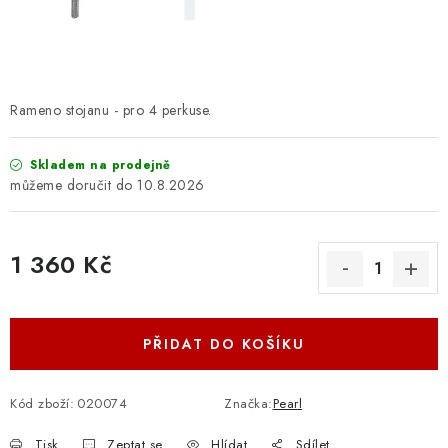
OSTATNÍ STRUNNÉ NÁSTROJE
AKCE A SLEVY
KONTAKTY
Rameno stojanu - pro 4 perkuse.
O E-SHOPU
Skladem na prodejně
10.8.2026
OBCHODNÍ PODMÍNKY
1 360 Kč
ODSTOUPENÍ OD SMLOUVY
Měrná cena:
ZÁSADY ZPRACOVÁNÍ OSOBNÍCH ÚDAJŮ
PŘIDAT DO KOŠÍKU
KONTAKTY
O E-SHOPU
BLOG
OBCHODNÍ PODMÍNKY
ODSTOUPENÍ OD SMLOUVY
Kód zboží:
020074
Značka:
Pearl
ZÁSADY ZPRACOVÁNÍ OSOBNÍCH ÚDAJŮ
Tisk
Zeptat se
Hlídat
Sdílet