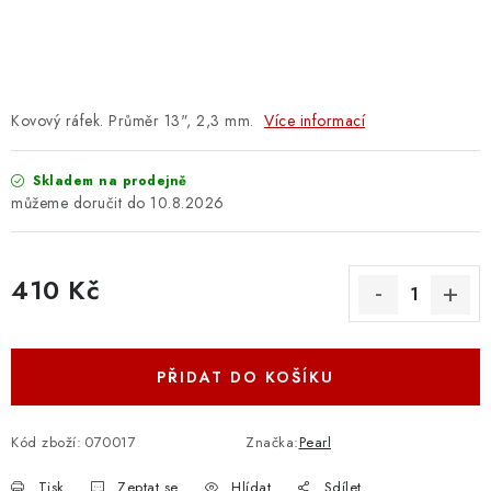
OSTATNÍ STRUNNÉ NÁSTROJE
AKCE A SLEVY
KONTAKTY
Kovový ráfek. Průměr 13", 2,3 mm.
Více informací
O E-SHOPU
Skladem na prodejně
10.8.2026
OBCHODNÍ PODMÍNKY
410 Kč
ODSTOUPENÍ OD SMLOUVY
Měrná cena:
ZÁSADY ZPRACOVÁNÍ OSOBNÍCH ÚDAJŮ
PŘIDAT DO KOŠÍKU
KONTAKTY
O E-SHOPU
BLOG
OBCHODNÍ PODMÍNKY
ODSTOUPENÍ OD SMLOUVY
Kód zboží:
070017
Značka:
Pearl
ZÁSADY ZPRACOVÁNÍ OSOBNÍCH ÚDAJŮ
Tisk
Zeptat se
Hlídat
Sdílet