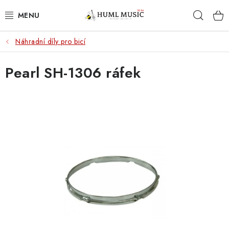
Přejít
Hleda
na
obsah
Náhradní díly pro bicí
KYTARY
Pearl SH-1306 ráfek
UKULELE
DECHY
KLÁVESY
BICÍ
ZVUK
KYTAROVÉ PŘÍSLUŠENSTVÍ