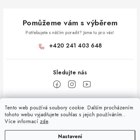
Pomůžeme vám s výběrem
Potřebujete s něčím poradit? Jsme tu pro vás!
+420 241 403 648
Z
Tento web používá soubory cookie. Dalším procházením
á
tohoto webu vyjadřujete souhlas s jejich používáním..
Informace pro vás
p
Více informací
zde
.
a
KONTAKTY
t
Nastavení