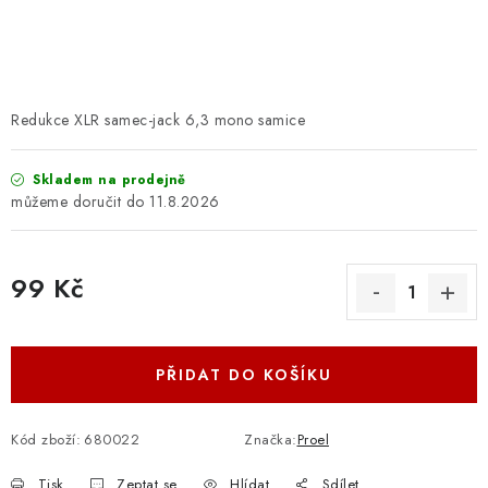
OSTATNÍ STRUNNÉ NÁSTROJE
AKCE A SLEVY
KONTAKTY
Redukce XLR samec-jack 6,3 mono samice
O E-SHOPU
Skladem na prodejně
11.8.2026
OBCHODNÍ PODMÍNKY
99 Kč
ODSTOUPENÍ OD SMLOUVY
Měrná cena:
ZÁSADY ZPRACOVÁNÍ OSOBNÍCH ÚDAJŮ
PŘIDAT DO KOŠÍKU
KONTAKTY
O E-SHOPU
BLOG
OBCHODNÍ PODMÍNKY
ODSTOUPENÍ OD SMLOUVY
Kód zboží:
680022
Značka:
Proel
ZÁSADY ZPRACOVÁNÍ OSOBNÍCH ÚDAJŮ
Tisk
Zeptat se
Hlídat
Sdílet