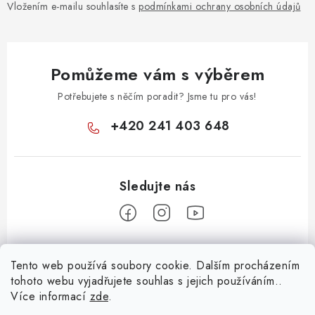
Vložením e-mailu souhlasíte s
podmínkami ochrany osobních údajů
Pomůžeme vám s výběrem
Potřebujete s něčím poradit? Jsme tu pro vás!
+420 241 403 648
Z
Tento web používá soubory cookie. Dalším procházením
á
tohoto webu vyjadřujete souhlas s jejich používáním..
Informace pro vás
p
Více informací
zde
.
a
KONTAKTY