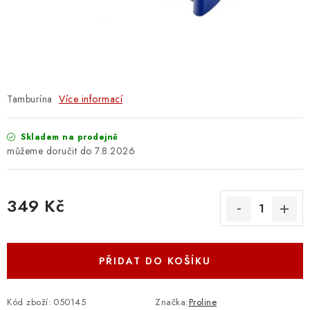
OSTATNÍ STRUNNÉ NÁSTROJE
AKCE A SLEVY
KONTAKTY
Tamburína
Více informací
O E-SHOPU
Skladem na prodejně
OBCHODNÍ PODMÍNKY
7.8.2026
ODSTOUPENÍ OD SMLOUVY
349 Kč
ZÁSADY ZPRACOVÁNÍ OSOBNÍCH ÚDAJŮ
Měrná cena:
KONTAKTY
O E-SHOPU
BLOG
PŘIDAT DO KOŠÍKU
OBCHODNÍ PODMÍNKY
ODSTOUPENÍ OD SMLOUVY
ZÁSADY ZPRACOVÁNÍ OSOBNÍCH ÚDAJŮ
Kód zboží:
050145
Značka:
Proline