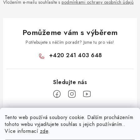
Vložením e-mailu souhlasíte s
podmínkami ochrany osobních údajů
Pomůžeme vám s výběrem
Potřebujete s něčím poradit? Jsme tu pro vás!
+420 241 403 648
Z
Tento web používá soubory cookie. Dalším procházením
á
tohoto webu vyjadřujete souhlas s jejich používáním..
Informace pro vás
p
Více informací
zde
.
a
KONTAKTY