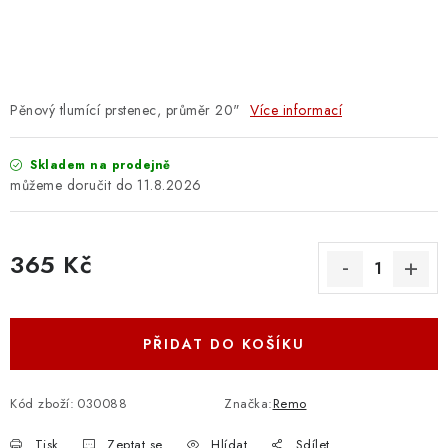
OSTATNÍ STRUNNÉ NÁSTROJE
AKCE A SLEVY
KONTAKTY
Pěnový tlumící prstenec, průměr 20"
Více informací
O E-SHOPU
Skladem na prodejně
11.8.2026
OBCHODNÍ PODMÍNKY
365 Kč
ODSTOUPENÍ OD SMLOUVY
Měrná cena:
ZÁSADY ZPRACOVÁNÍ OSOBNÍCH ÚDAJŮ
PŘIDAT DO KOŠÍKU
KONTAKTY
O E-SHOPU
BLOG
OBCHODNÍ PODMÍNKY
ODSTOUPENÍ OD SMLOUVY
Kód zboží:
030088
Značka:
Remo
ZÁSADY ZPRACOVÁNÍ OSOBNÍCH ÚDAJŮ
Tisk
Zeptat se
Hlídat
Sdílet