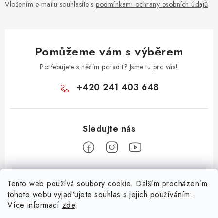
Vložením e-mailu souhlasíte s
podmínkami ochrany osobních údajů
Pomůžeme vám s výběrem
Potřebujete s něčím poradit? Jsme tu pro vás!
+420 241 403 648
Z
Tento web používá soubory cookie. Dalším procházením
á
tohoto webu vyjadřujete souhlas s jejich používáním..
Informace pro vás
p
Více informací
zde
.
a
KONTAKTY