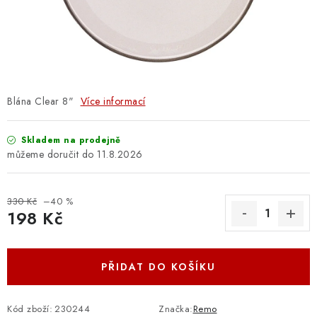
OSTATNÍ STRUNNÉ NÁSTROJE
AKCE A SLEVY
KONTAKTY
Blána Clear 8"
Více informací
O E-SHOPU
Skladem na prodejně
OBCHODNÍ PODMÍNKY
11.8.2026
ODSTOUPENÍ OD SMLOUVY
330 Kč
–40 %
198 Kč
ZÁSADY ZPRACOVÁNÍ OSOBNÍCH ÚDAJŮ
Měrná cena:
KONTAKTY
O E-SHOPU
BLOG
PŘIDAT DO KOŠÍKU
OBCHODNÍ PODMÍNKY
ODSTOUPENÍ OD SMLOUVY
ZÁSADY ZPRACOVÁNÍ OSOBNÍCH ÚDAJŮ
Kód zboží:
230244
Značka:
Remo