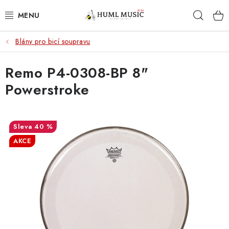
Přejít
Hleda
na
obsah
Blány pro bicí soupravu
KYTARY
Remo P4-0308-BP 8"
UKULELE
Powerstroke
DECHY
KLÁVESY
40 %
AKCE
BICÍ
ZVUK
KYTAROVÉ PŘÍSLUŠENSTVÍ