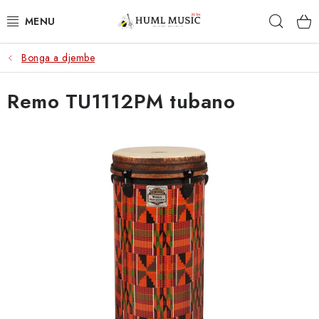
Přejít
Hleda
na
obsah
Bonga a djembe
KYTARY
Remo TU1112PM tubano
UKULELE
DECHY
KLÁVESY
BICÍ
ZVUK
KYTAROVÉ PŘÍSLUŠENSTVÍ