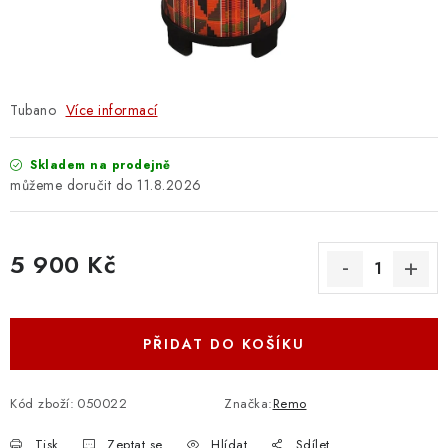
OSTATNÍ STRUNNÉ NÁSTROJE
AKCE A SLEVY
KONTAKTY
Tubano
Více informací
O E-SHOPU
Skladem na prodejně
11.8.2026
OBCHODNÍ PODMÍNKY
5 900 Kč
ODSTOUPENÍ OD SMLOUVY
Měrná cena:
ZÁSADY ZPRACOVÁNÍ OSOBNÍCH ÚDAJŮ
PŘIDAT DO KOŠÍKU
KONTAKTY
O E-SHOPU
BLOG
OBCHODNÍ PODMÍNKY
ODSTOUPENÍ OD SMLOUVY
Kód zboží:
050022
Značka:
Remo
ZÁSADY ZPRACOVÁNÍ OSOBNÍCH ÚDAJŮ
Tisk
Zeptat se
Hlídat
Sdílet