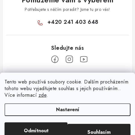
Potřebujete s něčím poradit? Jsme tu pro vás!
+420 241 403 648
Z
Tento web používá soubory cookie. Dalším procházením
á
tohoto webu vyjadřujete souhlas s jejich používáním..
Informace pro vás
p
Více informací
zde
.
a
KONTAKTY
t
Nastavení
O E-SHOPU
í
BLOG
Odmítnout
Souhlasím
Copyright 2026
Huml Music
. Všechna práva vyhrazena.