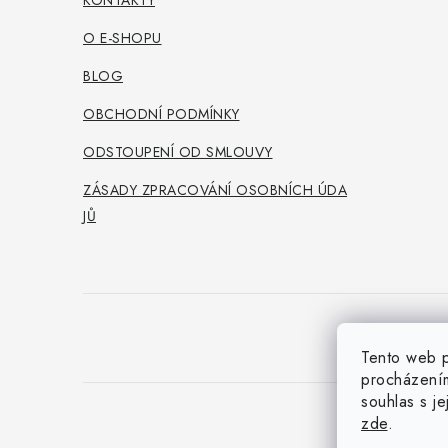
a
KONTAKTY
t
O E-SHOPU
í
BLOG
OBCHODNÍ PODMÍNKY
ODSTOUPENÍ OD SMLOUVY
ZÁSADY ZPRACOVÁNÍ OSOBNÍCH ÚDA
JŮ
Tento web p
procházením
souhlas s j
zde
.