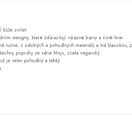
í kůže zvířat.
ními designy, které zdůrazňují výrazné barvy a čisté linie.
ě ručně, z odolných a pohodlných materiálů a má klasickou, 
všechny popruhy ze série Mojo, zcela veganský.
už je velmi pohodlný a lehký.
a.