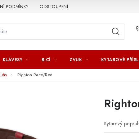
Í PODMÍNKY
ODSTOUPENÍ OD SMLOUVY
ZÁSADY ZPR
KLÁVESY
BICÍ
ZVUK
KYTAROVÉ PŘÍS
ruhy
Righton Race/Red
Right
Kytarový popru