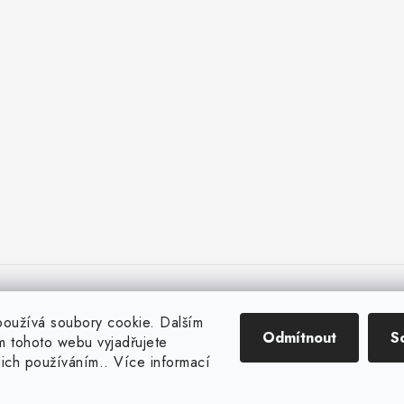
oužívá soubory cookie. Dalším
Odmítnout
S
 tohoto webu vyjadřujete
ejich používáním.. Více informací
Copyright 2026
Huml Music
. Všechna práva vyhrazena.