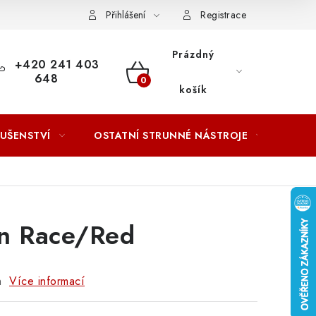
ACOVÁNÍ OSOBNÍCH ÚDAJŮ
Přihlášení
Registrace
Prázdný
+420 241 403
648
NÁKUPNÍ
košík
KOŠÍK
LUŠENSTVÍ
OSTATNÍ STRUNNÉ NÁSTROJE
AKCE
on Race/Red
h
Více informací