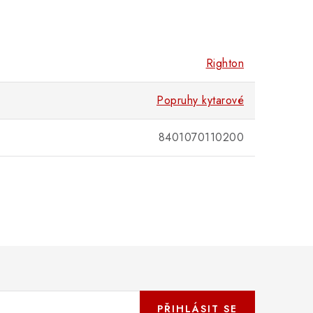
Righton
Popruhy kytarové
8401070110200
PŘIHLÁSIT SE