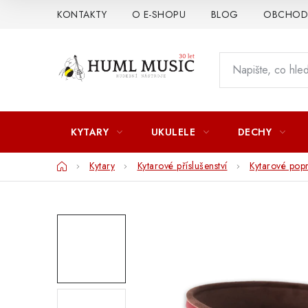
Přejít
KONTAKTY
O E-SHOPU
BLOG
OBCHODN
na
obsah
KYTARY
UKULELE
DECHY
Domů
Kytary
Kytarové příslušenství
Kytarové pop