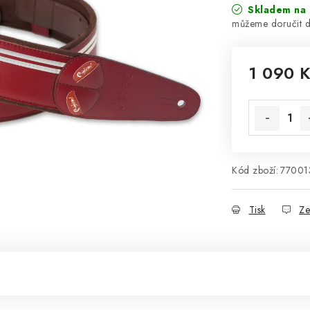
Skladem na 
1 090 
Měrná cena
Kód zboží:
77001
Tisk
Ze