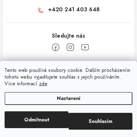
+420 241 403 648
Z
Tento web používá soubory cookie. Dalším procházením
á
tohoto webu vyjadřujete souhlas s jejich používáním..
Informace pro vás
p
Více informací
zde
.
a
KONTAKTY
t
Nastavení
O E-SHOPU
í
BLOG
Odmítnout
Souhlasím
Copyright 2026
Huml Music
. Všechna práva vyhrazena.
OBCHODNÍ PODMÍNKY
Vytvořil Shoptet
ODSTOUPENÍ OD SMLOUVY