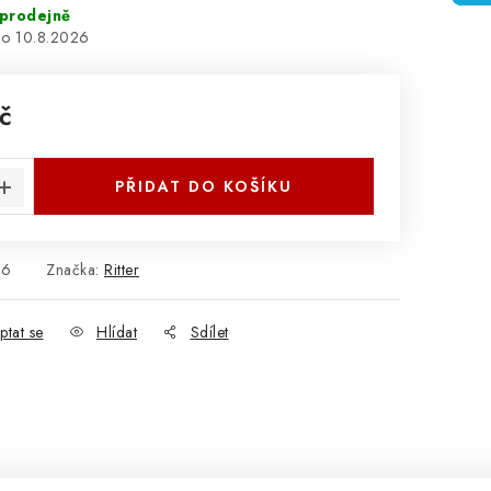
prodejně
10.8.2026
č
:
PŘIDAT DO KOŠÍKU
66
Značka:
Ritter
ptat se
Hlídat
Sdílet