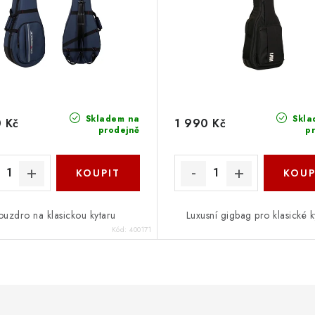
Skladem na
Skla
 Kč
1 990 Kč
prodejně
p
ouzdro na klasickou kytaru
Luxusní gigbag pro klasické k
Kód:
400171