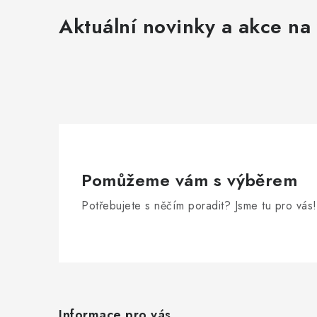
Aktuální novinky a akce na 
Pomůžeme vám s výběrem
Potřebujete s něčím poradit? Jsme tu pro vás!
Z
á
Informace pro vás