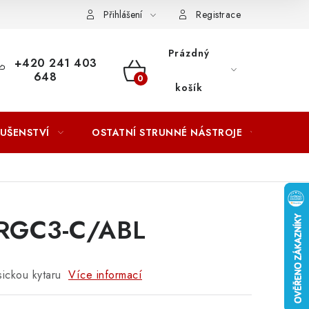
ACOVÁNÍ OSOBNÍCH ÚDAJŮ
Přihlášení
Registrace
Prázdný
+420 241 403
648
NÁKUPNÍ
košík
KOŠÍK
LUŠENSTVÍ
OSTATNÍ STRUNNÉ NÁSTROJE
AKCE
r RGC3-C/ABL
sickou kytaru
Více informací