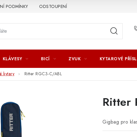
Í PODMÍNKY
ODSTOUPENÍ OD SMLOUVY
ZÁSADY ZPR
KLÁVESY
BICÍ
ZVUK
KYTAROVÉ PŘÍS
é kytary
Ritter RGC3-C/ABL
Ritte
Gigbag pro kla