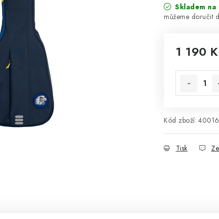
Skladem na 
1 190 K
Měrná cena
Kód zboží:
4001
Tisk
Ze