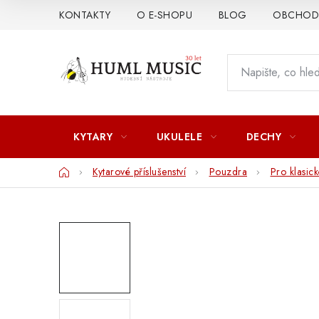
Přejít
KONTAKTY
O E-SHOPU
BLOG
OBCHODN
na
obsah
KYTARY
UKULELE
DECHY
Domů
Kytarové příslušenství
Pouzdra
Pro klasick