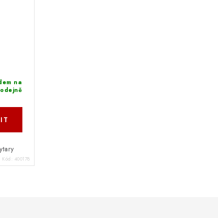
dem na
rodejně
ytary
Kód:
400178