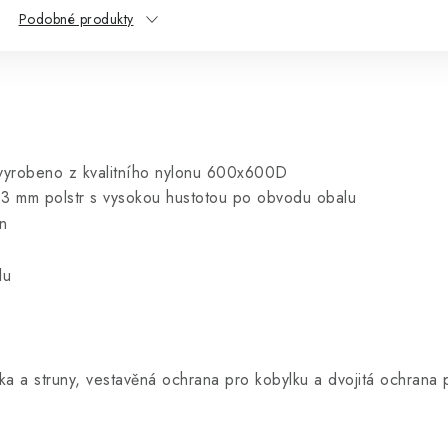
Podobné produkty
, vyrobeno z kvalitního nylonu 600x600D
23 mm polstr s vysokou hustotou po obvodu obalu
gn
lu
átka a struny, vestavěná ochrana pro kobylku a dvojitá ochrana 