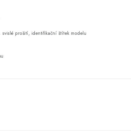
u
svislé prošití, identifikační štítek modelu
nu