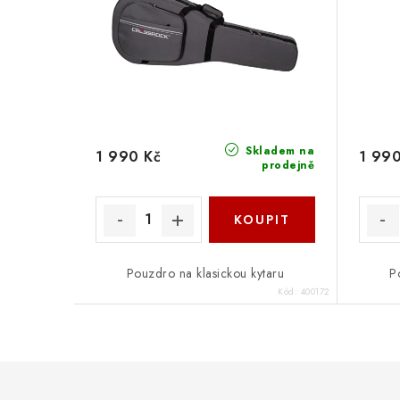
Skladem na
1 990 Kč
1 990
prodejně
Pouzdro na klasickou kytaru
P
Kód:
400172