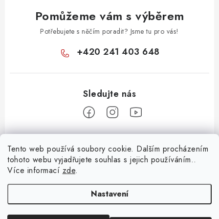
Pomůžeme vám s výběrem
Potřebujete s něčím poradit? Jsme tu pro vás!
+420 241 403 648
Z
Tento web používá soubory cookie. Dalším procházením
á
tohoto webu vyjadřujete souhlas s jejich používáním..
Informace pro vás
p
Více informací
zde
.
a
KONTAKTY
t
Nastavení
O E-SHOPU
í
BLOG