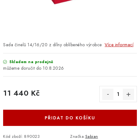
OSTATNÍ STRUNNÉ NÁSTROJE
AKCE A SLEVY
KONTAKTY
Sada činelů 14/16/20 z dílny oblíbeného výrobce
Více informací
O E-SHOPU
Skladem na prodejně
OBCHODNÍ PODMÍNKY
10.8.2026
ODSTOUPENÍ OD SMLOUVY
11 440 Kč
ZÁSADY ZPRACOVÁNÍ OSOBNÍCH ÚDAJŮ
Měrná cena:
KONTAKTY
O E-SHOPU
BLOG
PŘIDAT DO KOŠÍKU
OBCHODNÍ PODMÍNKY
ODSTOUPENÍ OD SMLOUVY
ZÁSADY ZPRACOVÁNÍ OSOBNÍCH ÚDAJŮ
Kód zboží:
890023
Značka:
Sabian