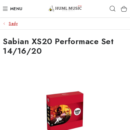
Přejít
Hleda
na
obsah
Sady
KYTARY
Sabian XS20 Performace Set
UKULELE
14/16/20
DECHY
KLÁVESY
BICÍ
ZVUK
KYTAROVÉ PŘÍSLUŠENSTVÍ