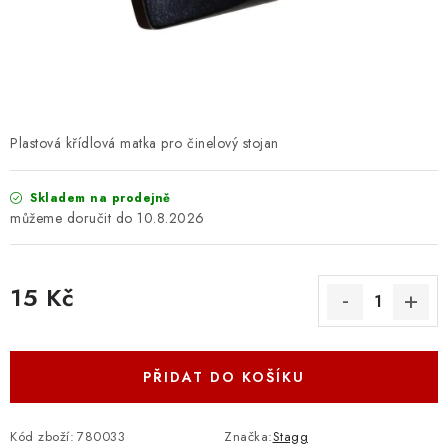
OSTATNÍ STRUNNÉ NÁSTROJE
AKCE A SLEVY
KONTAKTY
Plastová křídlová matka pro činelový stojan
O E-SHOPU
Skladem na prodejně
OBCHODNÍ PODMÍNKY
10.8.2026
ODSTOUPENÍ OD SMLOUVY
15 Kč
ZÁSADY ZPRACOVÁNÍ OSOBNÍCH ÚDAJŮ
Měrná cena:
KONTAKTY
O E-SHOPU
BLOG
PŘIDAT DO KOŠÍKU
OBCHODNÍ PODMÍNKY
ODSTOUPENÍ OD SMLOUVY
ZÁSADY ZPRACOVÁNÍ OSOBNÍCH ÚDAJŮ
Kód zboží:
780033
Značka:
Stagg