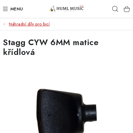
Přejít
Hleda
na
obsah
Náhradní díly pro bicí
KYTARY
Stagg CYW 6MM matice
UKULELE
křídlová
DECHY
KLÁVESY
BICÍ
ZVUK
KYTAROVÉ PŘÍSLUŠENSTVÍ