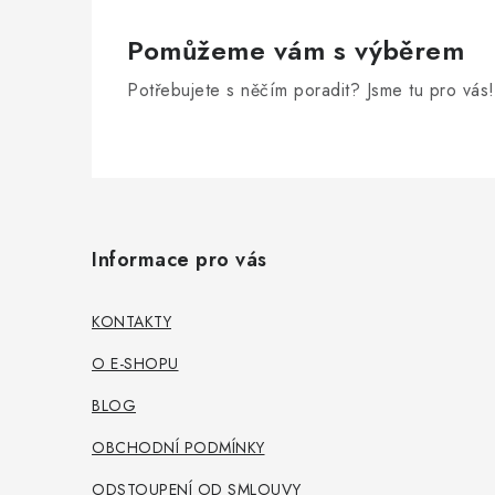
Pomůžeme vám s výběrem
Potřebujete s něčím poradit? Jsme tu pro vás!
Z
á
Informace pro vás
p
a
KONTAKTY
t
O E-SHOPU
í
BLOG
OBCHODNÍ PODMÍNKY
ODSTOUPENÍ OD SMLOUVY