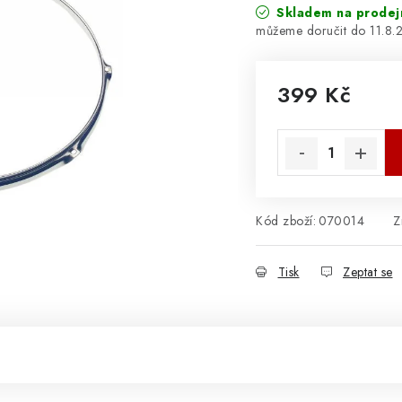
Skladem na prodej
11.8.
399 Kč
Měrná cena:
Kód zboží:
070014
Z
Tisk
Zeptat se