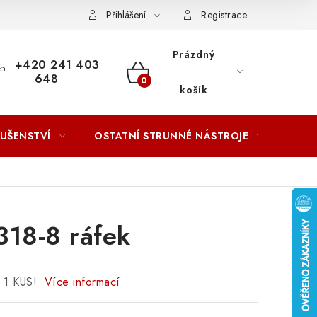
ACOVÁNÍ OSOBNÍCH ÚDAJŮ
Přihlášení
Registrace
Prázdný
+420 241 403
648
NÁKUPNÍ
košík
KOŠÍK
LUŠENSTVÍ
OSTATNÍ STRUNNÉ NÁSTROJE
AKCE
318-8 ráfek
 1 KUS!
Více informací