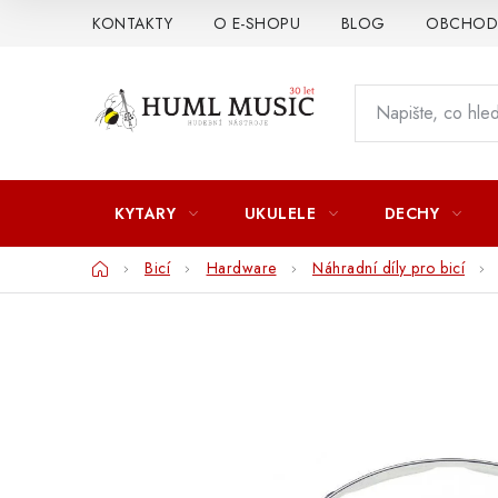
Přejít
KONTAKTY
O E-SHOPU
BLOG
OBCHODN
na
obsah
KYTARY
UKULELE
DECHY
Domů
Bicí
Hardware
Náhradní díly pro bicí