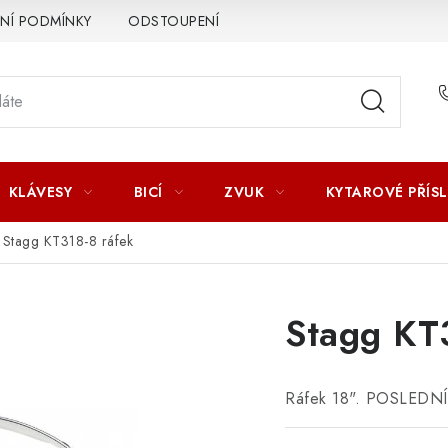
Í PODMÍNKY
ODSTOUPENÍ OD SMLOUVY
ZÁSADY ZPR
KLÁVESY
BICÍ
ZVUK
KYTAROVÉ PŘÍS
Stagg KT318-8 ráfek
Stagg KT
Ráfek 18". POSLEDNÍ