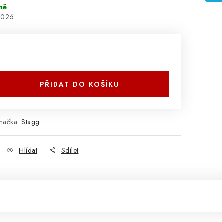
ně
2026
PŘIDAT DO KOŠÍKU
načka:
Stagg
Hlídat
Sdílet