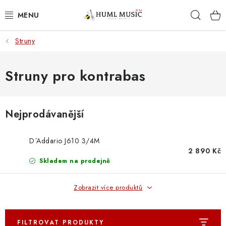
Přejít
Hleda
na
obsah
Struny
KYTARY
UKULELE
Struny pro kontrabas
DECHY
Nejprodávanější
KLÁVESY
D´Addario J610 3/4M
BICÍ
2 890 Kč
Skladem na prodejně
ZVUK
Zobrazit více produktů
KYTAROVÉ PŘÍSLUŠENSTVÍ
FILTROVAT PRODUKTY