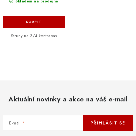
Skladem na prodejně
Struny na 3/4 kontrabas
O
v
l
á
d
Aktuální novinky a akce na váš e-mail
a
c
í
E-mail
PŘIHLÁSIT SE
p
r