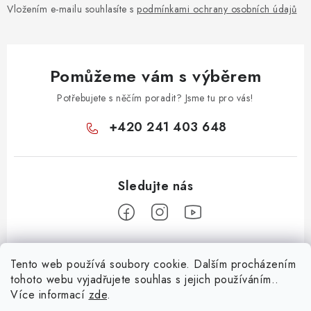
v
Vložením e-mailu souhlasíte s
podmínkami ochrany osobních údajů
k
y
v
Pomůžeme vám s výběrem
ý
p
Potřebujete s něčím poradit? Jsme tu pro vás!
i
+420 241 403 648
s
u
Z
Tento web používá soubory cookie. Dalším procházením
á
tohoto webu vyjadřujete souhlas s jejich používáním..
Informace pro vás
p
Více informací
zde
.
a
KONTAKTY