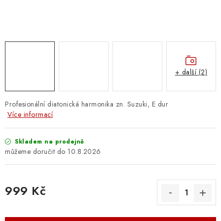
OSTATNÍ STRUNNÉ NÁSTROJE
AKCE A SLEVY
KONTAKTY
+ další (2)
O E-SHOPU
OBCHODNÍ PODMÍNKY
Profesionální diatonická harmonika zn. Suzuki, E dur
Více informací
ODSTOUPENÍ OD SMLOUVY
Skladem na prodejně
10.8.2026
ZÁSADY ZPRACOVÁNÍ OSOBNÍCH ÚDAJŮ
KONTAKTY
O E-SHOPU
BLOG
999 Kč
OBCHODNÍ PODMÍNKY
ODSTOUPENÍ OD SMLOUVY
Měrná cena:
ZÁSADY ZPRACOVÁNÍ OSOBNÍCH ÚDAJŮ