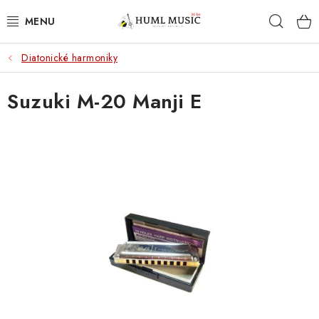
Přejít
Hleda
na
obsah
Diatonické harmoniky
KYTARY
Suzuki M-20 Manji E
UKULELE
DECHY
KLÁVESY
BICÍ
ZVUK
KYTAROVÉ PŘÍSLUŠENSTVÍ