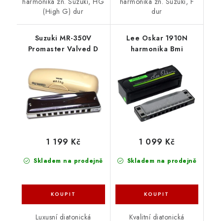
harmonika zn. Suzuki, HG
harmonika zn. Suzuki, F
(High G) dur
dur
Suzuki MR-350V
Lee Oskar 1910N
Promaster Valved D
harmonika Bmi
1 199 Kč
1 099 Kč
Skladem na prodejně
Skladem na prodejně
Luxusní diatonická
Kvalitní diatonická