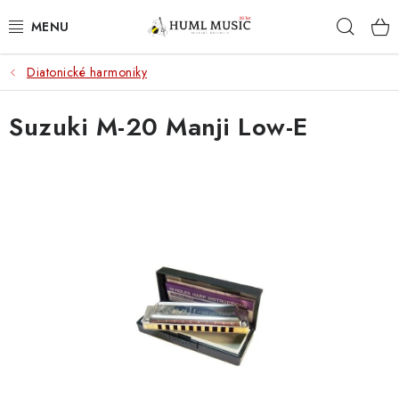
Přejít
Hleda
na
obsah
Diatonické harmoniky
KYTARY
Suzuki M-20 Manji Low-E
UKULELE
DECHY
KLÁVESY
BICÍ
ZVUK
KYTAROVÉ PŘÍSLUŠENSTVÍ