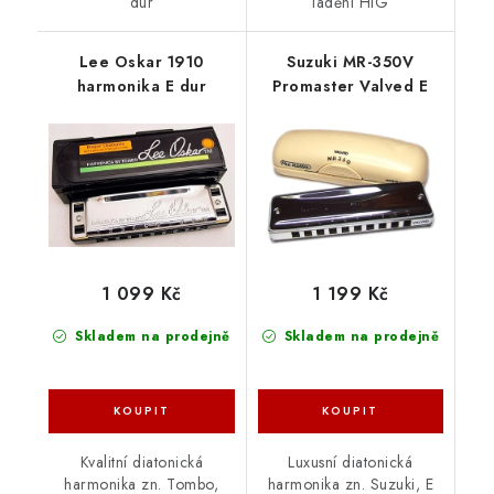
dur
ladění HiG
Lee Oskar 1910
Suzuki MR-350V
harmonika E dur
Promaster Valved E
1 099 Kč
1 199 Kč
Skladem na prodejně
Skladem na prodejně
Kvalitní diatonická
Luxusní diatonická
harmonika zn. Tombo,
harmonika zn. Suzuki, E