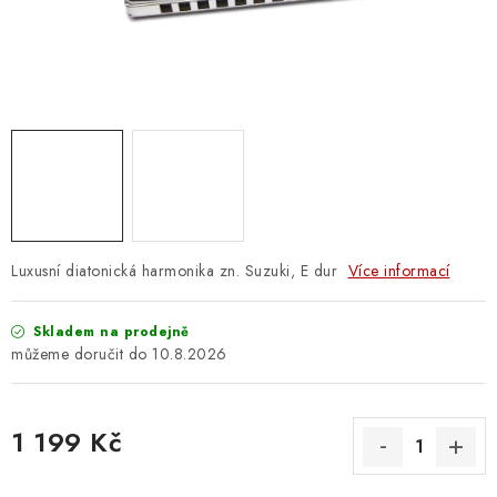
OSTATNÍ STRUNNÉ NÁSTROJE
AKCE A SLEVY
KONTAKTY
O E-SHOPU
OBCHODNÍ PODMÍNKY
Luxusní diatonická harmonika zn. Suzuki, E dur
Více informací
ODSTOUPENÍ OD SMLOUVY
Skladem na prodejně
ZÁSADY ZPRACOVÁNÍ OSOBNÍCH ÚDAJŮ
10.8.2026
KONTAKTY
O E-SHOPU
BLOG
1 199 Kč
OBCHODNÍ PODMÍNKY
ODSTOUPENÍ OD SMLOUVY
Měrná cena:
ZÁSADY ZPRACOVÁNÍ OSOBNÍCH ÚDAJŮ