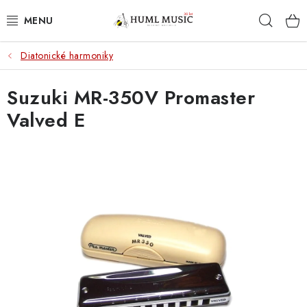
Přejít
Hleda
na
obsah
Diatonické harmoniky
KYTARY
Suzuki MR-350V Promaster
UKULELE
Valved E
DECHY
KLÁVESY
BICÍ
ZVUK
KYTAROVÉ PŘÍSLUŠENSTVÍ