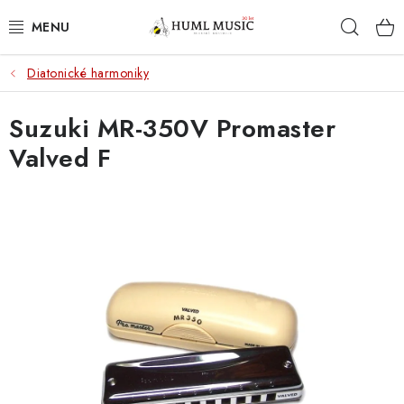
Přejít
Hleda
na
obsah
Diatonické harmoniky
KYTARY
Suzuki MR-350V Promaster
UKULELE
Valved F
DECHY
KLÁVESY
BICÍ
ZVUK
KYTAROVÉ PŘÍSLUŠENSTVÍ