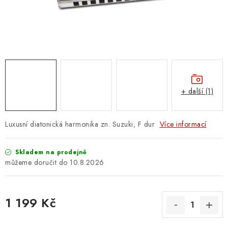
OSTATNÍ STRUNNÉ NÁSTROJE
AKCE A SLEVY
KONTAKTY
O E-SHOPU
+ další (1)
OBCHODNÍ PODMÍNKY
Luxusní diatonická harmonika zn. Suzuki, F dur
Více informací
ODSTOUPENÍ OD SMLOUVY
Skladem na prodejně
ZÁSADY ZPRACOVÁNÍ OSOBNÍCH ÚDAJŮ
10.8.2026
KONTAKTY
O E-SHOPU
BLOG
1 199 Kč
OBCHODNÍ PODMÍNKY
ODSTOUPENÍ OD SMLOUVY
Měrná cena:
ZÁSADY ZPRACOVÁNÍ OSOBNÍCH ÚDAJŮ