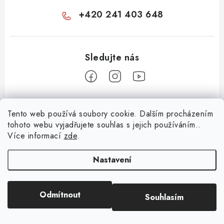
+420 241 403 648
Z
Tento web používá soubory cookie. Dalším procházením
á
tohoto webu vyjadřujete souhlas s jejich používáním..
Informace pro vás
p
Více informací
zde
.
a
KONTAKTY
t
Nastavení
O E-SHOPU
í
BLOG
Odmítnout
Souhlasím
Copyright 2026
Huml Music
. Všechna práva vyhrazena.
OBCHODNÍ PODMÍNKY
Vytvořil Shoptet
ODSTOUPENÍ OD SMLOUVY