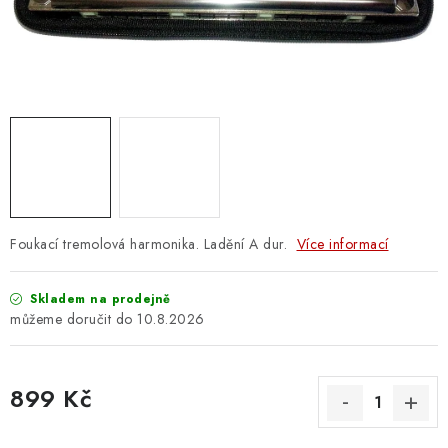
OSTATNÍ STRUNNÉ NÁSTROJE
AKCE A SLEVY
KONTAKTY
O E-SHOPU
OBCHODNÍ PODMÍNKY
Foukací tremolová harmonika. Ladění A dur.
Více informací
ODSTOUPENÍ OD SMLOUVY
Skladem na prodejně
ZÁSADY ZPRACOVÁNÍ OSOBNÍCH ÚDAJŮ
10.8.2026
KONTAKTY
O E-SHOPU
BLOG
899 Kč
OBCHODNÍ PODMÍNKY
ODSTOUPENÍ OD SMLOUVY
Měrná cena:
ZÁSADY ZPRACOVÁNÍ OSOBNÍCH ÚDAJŮ