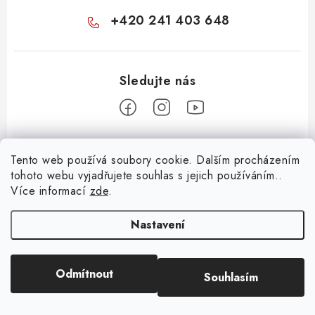
+420 241 403 648
Z
Tento web používá soubory cookie. Dalším procházením
á
tohoto webu vyjadřujete souhlas s jejich používáním..
Informace pro vás
p
Více informací
zde
.
a
KONTAKTY
t
Nastavení
O E-SHOPU
í
BLOG
Odmítnout
Souhlasím
Copyright 2026
Huml Music
. Všechna práva vyhrazena.
OBCHODNÍ PODMÍNKY
Vytvořil Shoptet
ODSTOUPENÍ OD SMLOUVY