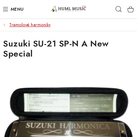
Přejít
Hleda
na
obsah
Tremolové harmoniky
KYTARY
Suzuki SU-21 SP-N A New
UKULELE
Special
DECHY
KLÁVESY
BICÍ
ZVUK
KYTAROVÉ PŘÍSLUŠENSTVÍ