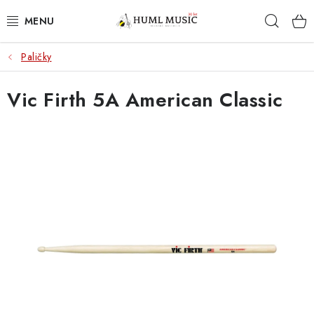
Přejít
Hleda
na
obsah
Paličky
KYTARY
Vic Firth 5A American Classic
UKULELE
DECHY
KLÁVESY
BICÍ
ZVUK
KYTAROVÉ PŘÍSLUŠENSTVÍ