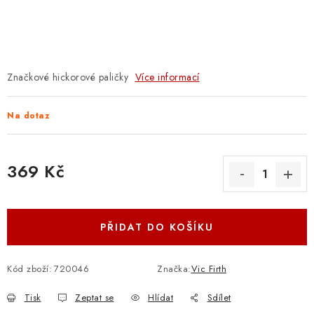
OSTATNÍ STRUNNÉ NÁSTROJE
AKCE A SLEVY
KONTAKTY
Značkové hickorové paličky
Více informací
O E-SHOPU
Na dotaz
OBCHODNÍ PODMÍNKY
369 Kč
ODSTOUPENÍ OD SMLOUVY
Měrná cena:
ZÁSADY ZPRACOVÁNÍ OSOBNÍCH ÚDAJŮ
PŘIDAT DO KOŠÍKU
KONTAKTY
O E-SHOPU
BLOG
Kód zboží:
720046
Značka:
Vic Firth
OBCHODNÍ PODMÍNKY
ODSTOUPENÍ OD SMLOUVY
Tisk
Zeptat se
Hlídat
Sdílet
ZÁSADY ZPRACOVÁNÍ OSOBNÍCH ÚDAJŮ