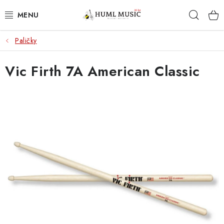
Přejít
Hleda
na
obsah
Paličky
KYTARY
Vic Firth 7A American Classic
UKULELE
DECHY
KLÁVESY
BICÍ
ZVUK
KYTAROVÉ PŘÍSLUŠENSTVÍ