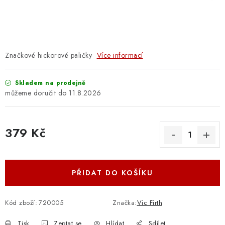
OSTATNÍ STRUNNÉ NÁSTROJE
AKCE A SLEVY
KONTAKTY
Značkové hickorové paličky
Více informací
O E-SHOPU
Skladem na prodejně
11.8.2026
OBCHODNÍ PODMÍNKY
379 Kč
ODSTOUPENÍ OD SMLOUVY
Měrná cena:
ZÁSADY ZPRACOVÁNÍ OSOBNÍCH ÚDAJŮ
PŘIDAT DO KOŠÍKU
KONTAKTY
O E-SHOPU
BLOG
OBCHODNÍ PODMÍNKY
ODSTOUPENÍ OD SMLOUVY
Kód zboží:
720005
Značka:
Vic Firth
ZÁSADY ZPRACOVÁNÍ OSOBNÍCH ÚDAJŮ
Tisk
Zeptat se
Hlídat
Sdílet