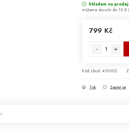
Skladem na prodej
10.8
799 Kč
Měrná cena:
Kód zboží:
410002
Z
Tisk
Zeptat se