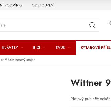
Í PODMÍNKY
ODSTOUPENÍ OD SMLOUVY
ZÁSADY ZPR
KLÁVESY
BICÍ
ZVUK
KYTAROVÉ PŘÍS
ner 964A notový stojan
Wittner 
Notový pult německéh