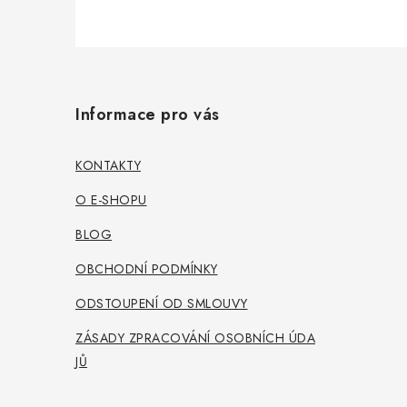
Z
á
Informace pro vás
p
a
KONTAKTY
t
O E-SHOPU
í
BLOG
OBCHODNÍ PODMÍNKY
ODSTOUPENÍ OD SMLOUVY
ZÁSADY ZPRACOVÁNÍ OSOBNÍCH ÚDA
JŮ