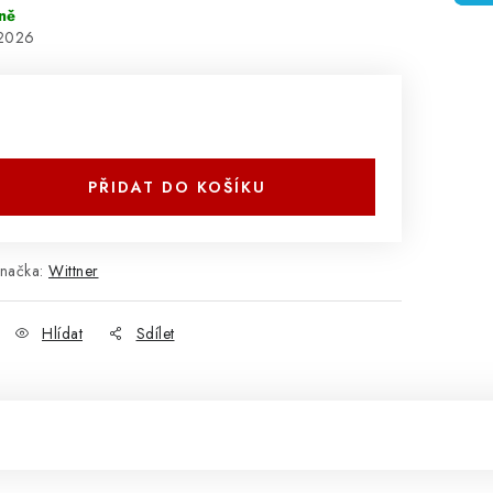
ně
.2026
PŘIDAT DO KOŠÍKU
načka:
Wittner
Hlídat
Sdílet