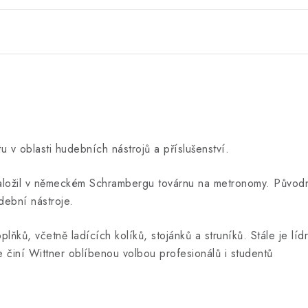
 v oblasti hudebních nástrojů a příslušenství.
založil v německém Schrambergu továrnu na metronomy. Původ
udební nástroje.
plňků, včetně ladících kolíků, stojánků a struníků. Stále je 
ce činí Wittner oblíbenou volbou profesionálů i studentů