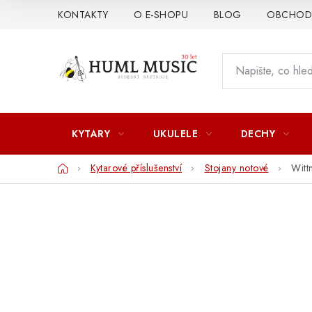
Přejít
KONTAKTY
O E-SHOPU
BLOG
OBCHODN
na
obsah
KYTARY
UKULELE
DECHY
Domů
Kytarové příslušenství
Stojany notové
Witt