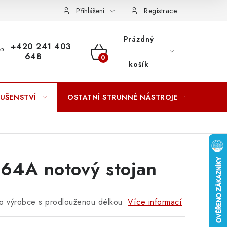
ACOVÁNÍ OSOBNÍCH ÚDAJŮ
Přihlášení
Registrace
Prázdný
+420 241 403
648
NÁKUPNÍ
košík
KOŠÍK
LUŠENSTVÍ
OSTATNÍ STRUNNÉ NÁSTROJE
AKCE
964A notový stojan
o výrobce s prodlouženou délkou
Více informací