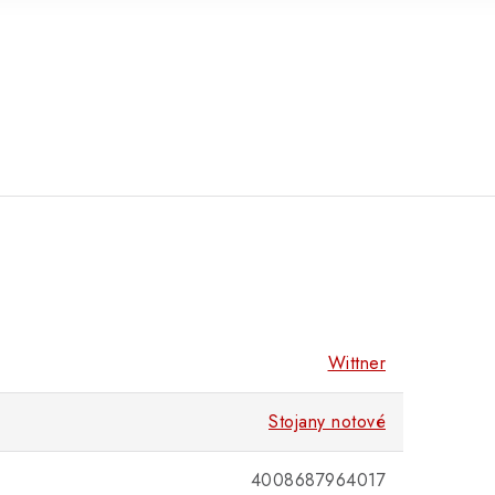
Wittner
Stojany notové
4008687964017