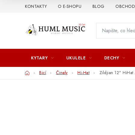
Přejít
KONTAKTY
O E-SHOPU
BLOG
OBCHODN
na
obsah
KYTARY
UKULELE
DECHY
Domů
Bicí
Činely
Hi-Hat
Zildjian 12" HiHat