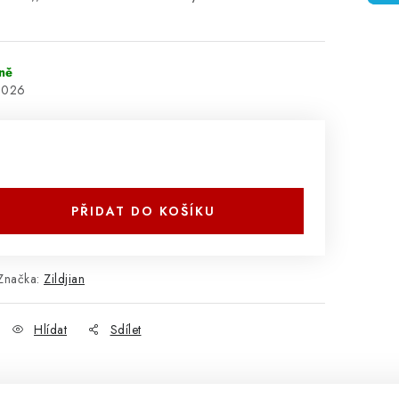
ně
2026
PŘIDAT DO KOŠÍKU
Značka:
Zildjian
Hlídat
Sdílet