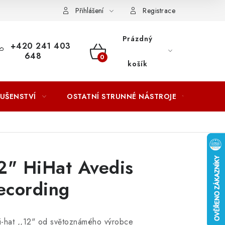
ACOVÁNÍ OSOBNÍCH ÚDAJŮ
Přihlášení
Registrace
Prázdný
+420 241 403
648
NÁKUPNÍ
košík
KOŠÍK
LUŠENSTVÍ
OSTATNÍ STRUNNÉ NÁSTROJE
AKCE
12" HiHat Avedis
ecording
hi-hat ,,12" od světoznámého výrobce