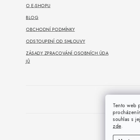
t
O E-SHOPU
í
BLOG
OBCHODNÍ PODMÍNKY
ODSTOUPENÍ OD SMLOUVY
ZÁSADY ZPRACOVÁNÍ OSOBNÍCH ÚDA
JŮ
Tento web p
procházením
souhlas s j
zde
.