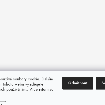
oužívá soubory cookie. Dalším
Odmítnout
S
 tohoto webu vyjadřujete
ejich používáním.. Více informací
Copyright 2026
Huml Music
. Všechna práva vyhrazena.
Vytvořil Shoptet