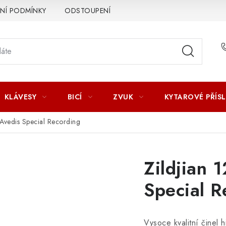
Í PODMÍNKY
ODSTOUPENÍ OD SMLOUVY
ZÁSADY ZPR
KLÁVESY
BICÍ
ZVUK
KYTAROVÉ PŘÍS
 Avedis Special Recording
Zildjian 
Special R
Vysoce kvalitní činel 