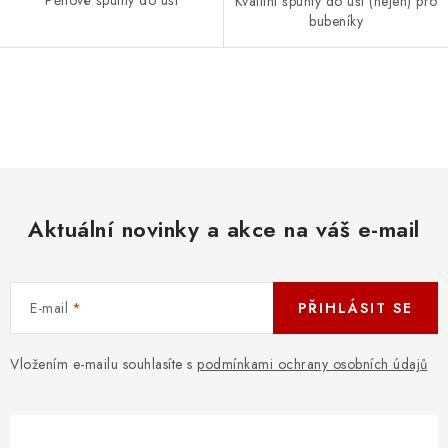
Pěnové špunty do uší
Kvalitní špunty do uší (nejen) pro
bubeníky
O
v
l
á
d
Aktuální novinky a akce na váš e-mail
a
c
í
E-mail
PŘIHLÁSIT SE
p
r
v
Vložením e-mailu souhlasíte s
podmínkami ochrany osobních údajů
k
y
v