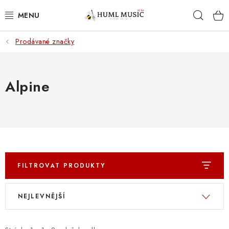
Přejít
Hleda
na
obsah
Prodávané značky
KYTARY
UKULELE
Alpine
DECHY
KLÁVESY
BICÍ
FILTROVAT PRODUKTY
ZVUK
V
Ř
NEJLEVNĚJŠÍ
ý
a
KYTAROVÉ PŘÍSLUŠENSTVÍ
p
z