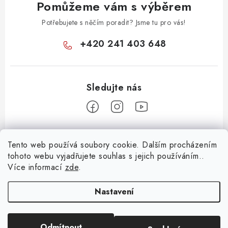
Pomůžeme vám s výběrem
ý
p
Potřebujete s něčím poradit? Jsme tu pro vás!
i
+420 241 403 648
s
u
Z
Tento web používá soubory cookie. Dalším procházením
á
tohoto webu vyjadřujete souhlas s jejich používáním..
Informace pro vás
p
Více informací
zde
.
a
KONTAKTY
t
Nastavení
O E-SHOPU
í
BLOG
Odmítnout