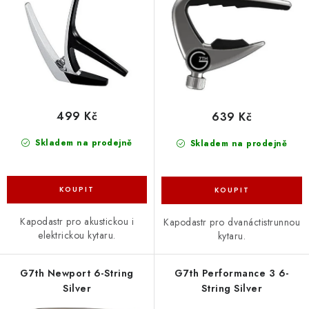
d
o
u
d
k
u
t
k
ů
t
ů
499 Kč
639 Kč
Skladem na prodejně
Skladem na prodejně
Kapodastr pro akustickou i
Kapodastr pro dvanáctistrunnou
elektrickou kytaru.
kytaru.
G7th Newport 6-String
G7th Performance 3 6-
Silver
String Silver