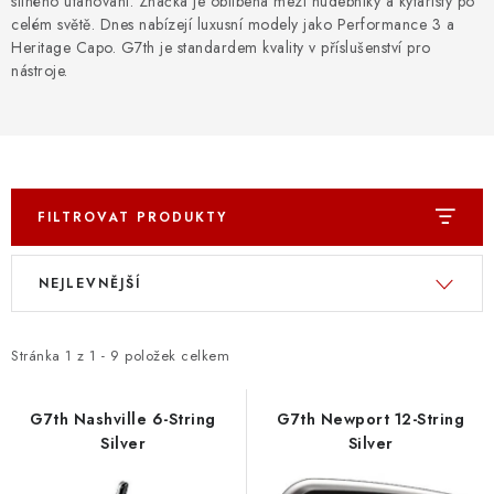
silného utahování. Značka je oblíbená mezi hudebníky a kytaristy po
OSTATNÍ STRUNNÉ NÁSTROJE
celém světě. Dnes nabízejí luxusní modely jako Performance 3 a
Heritage Capo. G7th je standardem kvality v příslušenství pro
AKCE A SLEVY
nástroje.
KONTAKTY
O E-SHOPU
FILTROVAT PRODUKTY
OBCHODNÍ PODMÍNKY
V
Ř
NEJLEVNĚJŠÍ
ODSTOUPENÍ OD SMLOUVY
ý
a
p
z
ZÁSADY ZPRACOVÁNÍ OSOBNÍCH ÚDAJŮ
i
e
Stránka
1
z
1
-
9
položek celkem
s
n
KONTAKTY
O E-SHOPU
BLOG
p
í
G7th Nashville 6-String
G7th Newport 12-String
OBCHODNÍ PODMÍNKY
ODSTOUPENÍ OD SMLOUVY
Silver
Silver
r
p
o
r
ZÁSADY ZPRACOVÁNÍ OSOBNÍCH ÚDAJŮ