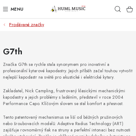
Přejít
Hleda
na
obsah
Prodávané značky
KYTARY
UKULELE
G7th
DECHY
Značka G7th se rychle stala synonymem pro inovativní a
profesionální kytarové kapodastry. Jejich příběh začal touhou vytvořit
KLÁVESY
nejlepší kapodastr na světě pro akustické i elektrické kytary.
BICÍ
Zakladatel, Nick Campling, frustrovaný klasickými mechanickými
kapodastry a jejich problémy s laděním, představil v roce 2004
Performance Capo. Klíčovým slovem se stal komfort a přesnost.
ZVUK
Tento patentovaný mechanismus se liší od běžných pružinových
KYTAROVÉ PŘÍSLUŠENSTVÍ
nebo šroubovacích modelů: Adaptive Radius Technology (ART)
zajišťuje rovnoměrný tlak na struny a perfektní intonaci bez nutnosti