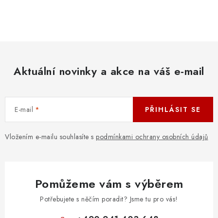
O
v
l
á
d
Aktuální novinky a akce na váš e-mail
a
c
í
E-mail
PŘIHLÁSIT SE
p
r
v
Vložením e-mailu souhlasíte s
podmínkami ochrany osobních údajů
k
y
v
Pomůžeme vám s výběrem
ý
p
Potřebujete s něčím poradit? Jsme tu pro vás!
i