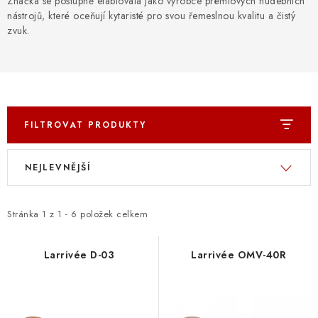
Značka se postupně etablovala jako výrobce prémiových hudebních
OSTATNÍ STRUNNÉ NÁSTROJE
nástrojů, které oceňují kytaristé pro svou řemeslnou kvalitu a čistý
zvuk.
AKCE A SLEVY
KONTAKTY
O E-SHOPU
FILTROVAT PRODUKTY
OBCHODNÍ PODMÍNKY
V
Ř
NEJLEVNĚJŠÍ
ý
a
ODSTOUPENÍ OD SMLOUVY
p
z
i
e
Stránka
1
z
1
-
6
položek celkem
ZÁSADY ZPRACOVÁNÍ OSOBNÍCH ÚDAJŮ
s
n
p
í
Larrivée D-03
Larrivée OMV-40R
KONTAKTY
O E-SHOPU
BLOG
r
p
OBCHODNÍ PODMÍNKY
ODSTOUPENÍ OD SMLOUVY
o
r
ZÁSADY ZPRACOVÁNÍ OSOBNÍCH ÚDAJŮ
d
o