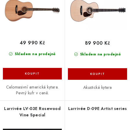
u
d
k
u
t
k
ů
t
ů
49 990 Kč
89 900 Kč
Skladem na prodejně
Skladem na prodejně
Celomasivní americká kytara.
Akustická kytara
Pevný kufr v ceně.
Larrivée LV-03E Rosewood
Larrivée D-09E Artist series
Vine Special