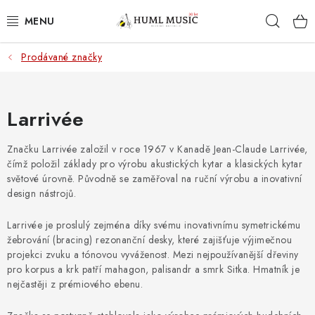
Přejít
Hleda
na
obsah
Prodávané značky
KYTARY
UKULELE
Larrivée
DECHY
Značku Larrivée založil v roce 1967 v Kanadě Jean-Claude Larrivée,
čímž položil základy pro výrobu akustických kytar a klasických kytar
KLÁVESY
světové úrovně. Původně se zaměřoval na ruční výrobu a inovativní
design nástrojů.
BICÍ
Larrivée je proslulý zejména díky svému inovativnímu symetrickému
žebrování (bracing) rezonanční desky, které zajišťuje výjimečnou
ZVUK
projekci zvuku a tónovou vyváženost. Mezi nejpoužívanější dřeviny
pro korpus a krk patří mahagon, palisandr a smrk Sitka. Hmatník je
KYTAROVÉ PŘÍSLUŠENSTVÍ
nejčastěji z prémiového ebenu.