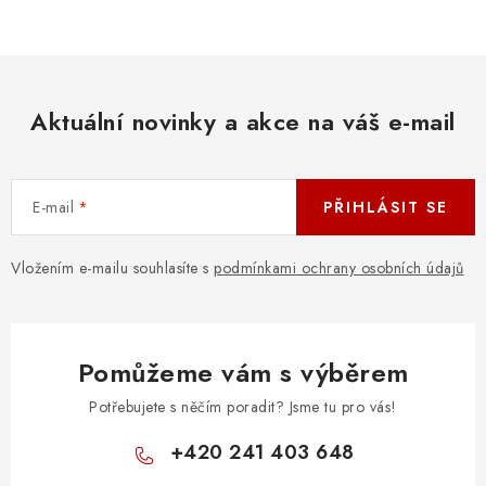
v
l
á
d
Aktuální novinky a akce na váš e-mail
a
c
í
E-mail
PŘIHLÁSIT SE
p
r
v
Vložením e-mailu souhlasíte s
podmínkami ochrany osobních údajů
k
y
v
Pomůžeme vám s výběrem
ý
p
Potřebujete s něčím poradit? Jsme tu pro vás!
i
+420 241 403 648
s