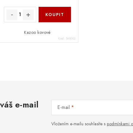
u
k
k
t
ů
ů
Kazoo kovové
Kód:
560002
O
v
á
váš e-mail
d
E-mail
a
c
Vložením e-mailu souhlasíte s
podmínkami o