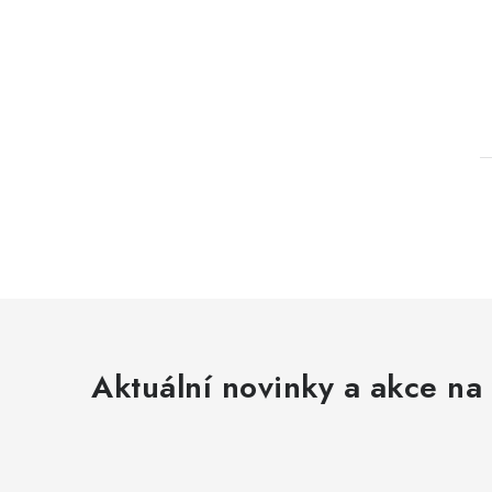
n
e
t
l
l
Aktuální novinky a akce na 