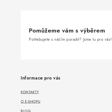
í
r
Pomůžeme vám s výběrem
Potřebujete s něčím poradit? Jsme tu pro vás!
Z
á
i
Informace pro vás
p
a
KONTAKTY
t
O E-SHOPU
í
BLOG