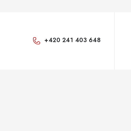
p
v
k
+420 241 403 648
y
v
ý
p
s
u