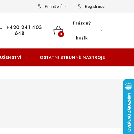
ACOVÁNÍ OSOBNÍCH ÚDAJŮ
Přihlášení
Registrace
Prázdný
+420 241 403
648
NÁKUPNÍ
košík
KOŠÍK
LUŠENSTVÍ
OSTATNÍ STRUNNÉ NÁSTROJE
AKCE