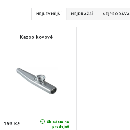
Ř
NEJLEVNĚJŠÍ
NEJDRAŽŠÍ
NEJPRODÁVA
a
V
z
Kazoo kovové
ý
e
p
n
í
s
p
p
r
r
o
o
d
d
u
Skladem na
159 Kč
prodejně