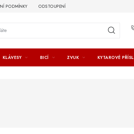
Í PODMÍNKY
ODSTOUPENÍ OD SMLOUVY
ZÁSADY ZPR
KLÁVESY
BICÍ
ZVUK
KYTAROVÉ PŘÍS