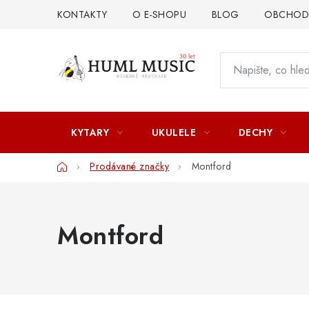
Přejít
KONTAKTY
O E-SHOPU
BLOG
OBCHODN
na
obsah
KYTARY
UKULELE
DECHY
Domů
Prodávané značky
Montford
Montford